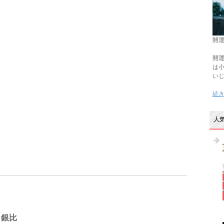
開運
開運
は
い
続
人
白銀比