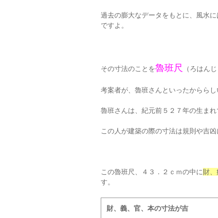
過去の膨大なデータをもとに、風水に
ですよ。
魯班尺
その寸法のことを
（ろはんじ
考案者が、魯班さんといったかららし
魯班さんは、紀元前５２７年の生まれ
この人が建築の際の寸法は規則や吉凶
この魯班尺、４３．２ｃｍの中に
財、
す。
財、義、官、本の寸法が吉