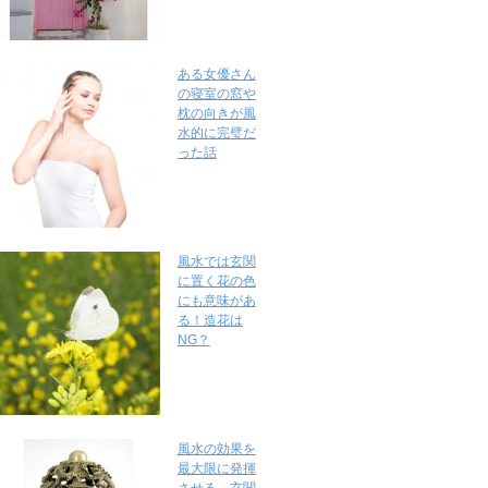
ある女優さん
の寝室の窓や
枕の向きが風
水的に完璧だ
った話
風水では玄関
に置く花の色
にも意味があ
る！造花は
NG？
風水の効果を
最大限に発揮