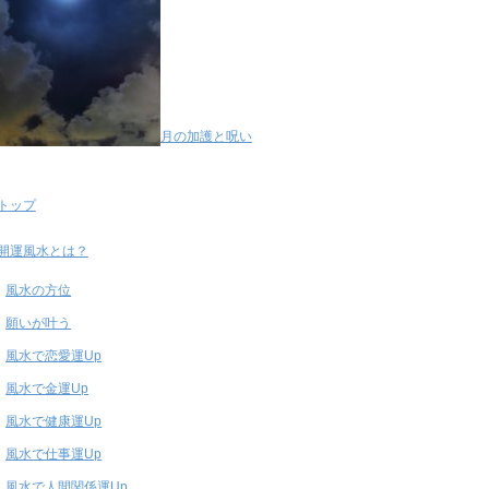
月の加護と呪い
トップ
開運風水とは？
風水の方位
願いが叶う
風水で恋愛運Up
風水で金運Up
風水で健康運Up
風水で仕事運Up
風水で人間関係運Up