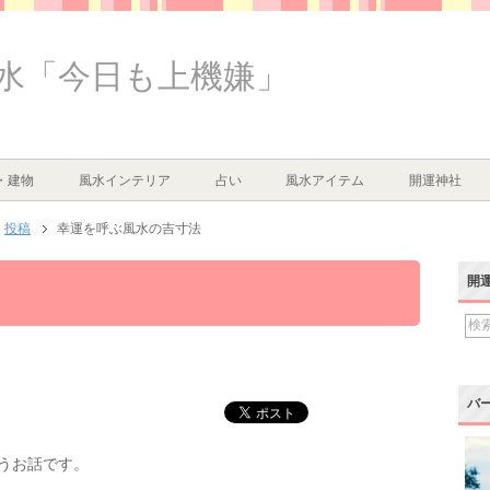
水「今日も上機嫌」
・建物
風水インテリア
占い
風水アイテム
開運神社
投稿
幸運を呼ぶ風水の吉寸法
開
バ
うお話です。