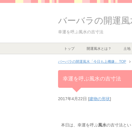
バーバラの開運風
幸運を呼ぶ風水の吉寸法
トップ
開運風水とは？
土地
バーバラの開運風水「今日も上機嫌」 TOP
幸運を呼ぶ風水の吉寸法
2017年4月22日
[
建物の形状
]
本日は、幸運を呼ぶ
風水
の吉寸法とい