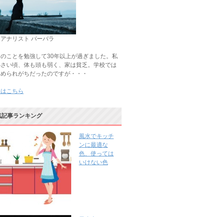
アナリスト バーバラ
のことを勉強して30年以上が過ぎました。私
小さい頃、体も頭も弱く、家は貧乏。学校では
じめられがちだったのですが・・・
きはこちら
気記事ランキング
風水でキッチ
ンに最適な
色、使っては
いけない色