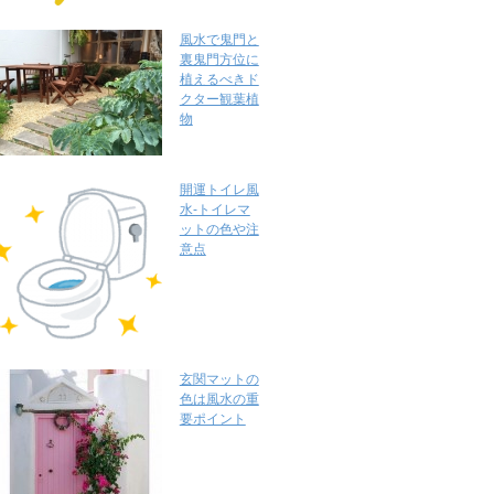
風水で鬼門と
裏鬼門方位に
植えるべきド
クター観葉植
物
開運トイレ風
水-トイレマ
ットの色や注
意点
玄関マットの
色は風水の重
要ポイント