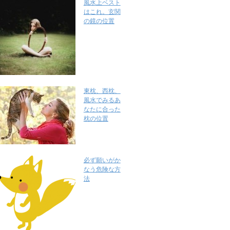
風水上ベスト
はこれ。玄関
の鏡の位置
東枕、西枕、
風水でみるあ
なたに合った
枕の位置
必ず願いがか
なう危険な方
法