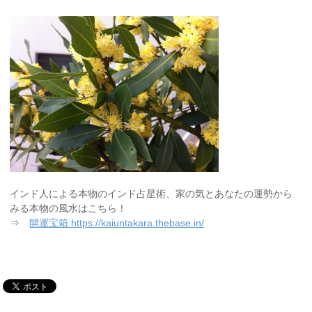
インド人による本物のインド占星術、家の気とあなたの運勢から
みる本物の風水はこちら！
⇒
開運宝箱 https://kaiuntakara.thebase.in/