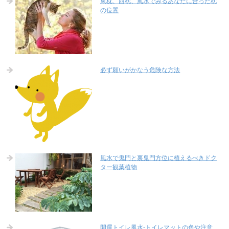
東枕、西枕、風水でみるあなたに合った枕
の位置
必ず願いがかなう危険な方法
風水で鬼門と裏鬼門方位に植えるべきドク
ター観葉植物
開運トイレ風水-トイレマットの色や注意