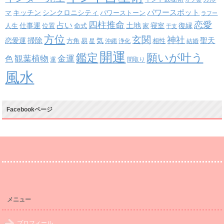
パワースポット
キッチン
シンクロニシティ
パワーストーン
マ
ラフー
四柱推命
恋愛
占い
土地
復縁
仕事運
寝室
人生
位置
命式
家
干支
方位
玄関
神社
掃除
恋愛運
聖天
易
気
方角
星
沖縄
浄化
相性
結婚
開運
鑑定
願いが叶う
観葉植物
金運
色
運
間取り
風水
Facebookページ
メニュー
プロフィール