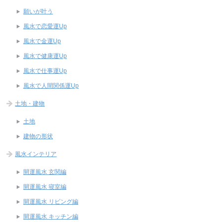
願いが叶う
風水で恋愛運Up
風水で金運Up
風水で健康運Up
風水で仕事運Up
風水で人間関係運Up
土地・建物
土地
建物の形状
風水インテリア
開運風水 玄関編
開運風水 寝室編
開運風水 リビング編
開運風水 キッチン編