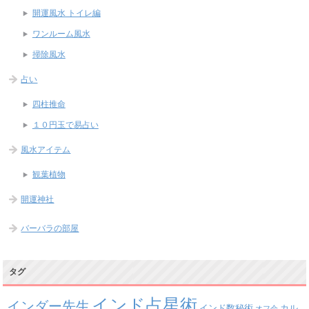
開運風水 トイレ編
ワンルーム風水
掃除風水
占い
四柱推命
１０円玉で易占い
風水アイテム
観葉植物
開運神社
バーバラの部屋
タグ
インド占星術
インダー先生
インド数秘術
カル
オフ会