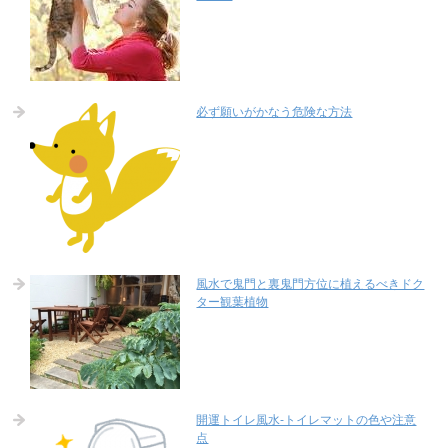
必ず願いがかなう危険な方法
風水で鬼門と裏鬼門方位に植えるべきドク
ター観葉植物
開運トイレ風水-トイレマットの色や注意
点