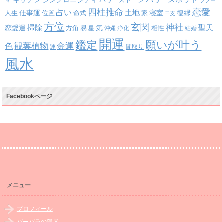
キッチン
シンクロニシティ
パワーストーン
マ
ラフー
四柱推命
恋愛
占い
土地
復縁
仕事運
寝室
人生
位置
命式
家
干支
方位
玄関
神社
掃除
恋愛運
聖天
易
気
方角
星
沖縄
浄化
相性
結婚
開運
鑑定
願いが叶う
観葉植物
金運
色
運
間取り
風水
Facebookページ
メニュー
プロフィール
バーバラの部屋