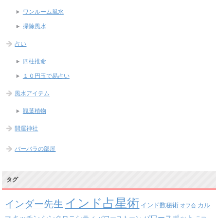
ワンルーム風水
掃除風水
占い
四柱推命
１０円玉で易占い
風水アイテム
観葉植物
開運神社
バーバラの部屋
タグ
インド占星術
インダー先生
インド数秘術
カル
オフ会
パワースポット