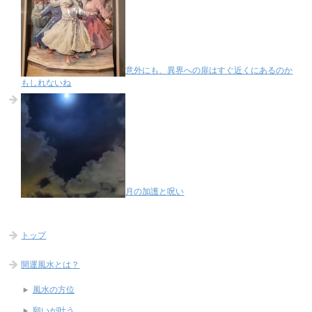
意外にも、異界への扉はすぐ近くにあるのか
もしれないね
月の加護と呪い
トップ
開運風水とは？
風水の方位
願いが叶う