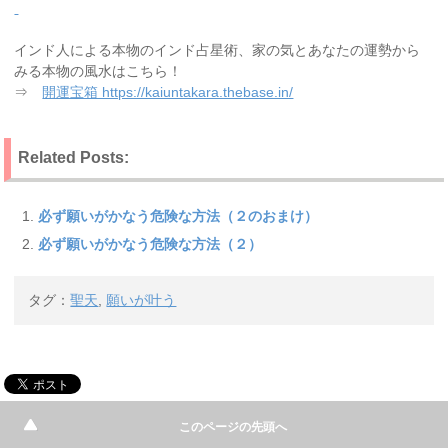
インド人による本物のインド占星術、家の気とあなたの運勢から
みる本物の風水はこちら！
⇒
開運宝箱 https://kaiuntakara.thebase.in/
Related Posts:
必ず願いがかなう危険な方法（２のおまけ）
必ず願いがかなう危険な方法（２）
タグ：
聖天
,
願いが叶う
このページの先頭へ
127 Responses to “必ず願いがかなう危険な方法”