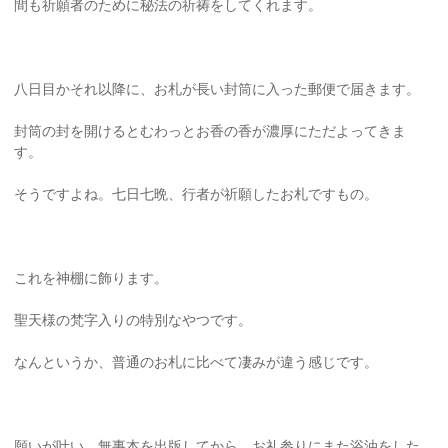
間も祈願者のために秘法の祈祷をしてくれます。
八日目かそれ以降に、お札が長い封筒に入った郵便で届きます。
封筒の封を開けるとむわっとお香の香が濃厚にただよってきま
す。
そうですよね。七日七晩、行者が祈願したお札ですもの。
これを神棚に飾ります。
聖天様の梵字入りの特別なやつです。
なんというか、普通のお札に比べて凄みが違う感じです。
願いが叶い、無事本を出版してから、お礼参りにまた浴油をした