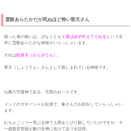
霊験あらたかだが死ぬほど怖い聖天さん
願った者の願いは、少なくとも
１度は必ず叶えてくれる
という非
常に霊験あらたかな神様がいらっしゃいます。
それは
歓喜天（かんぎてん）
。
聖天（しょうてん）さんとして親しまれている神様です。
仏教の守護神である、天部のお一人です。
インドのガネーシャが起源で、象さんのお顔をしていらっしゃい
ます。
むちゃごっつー荒ぶる神で人間をくびり殺していたのですが、十
一面観音菩薩が象の女神に化けて近づき説得。