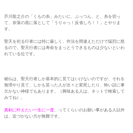
芥川龍之介の「くもの糸」みたいに、ぷっつん、と、糸を切っ
て、奈落の底に落として「うりゃっ！反省しろ！！」とやりま
す。
聖天を祀る行者には特に厳しく、作法を間違えただけで猛烈に怒
るので、聖天行者には寿命をまっとうできるものは少ないといわ
れている位です。
秘仏は、聖天行者しか基本的に見てはいけないのですが、それを
無理やり見て、しかも笑った人が次々と変死したり、怖い話に事
欠かない神様でもあります。（興味ある人は、ネットで検索して
みてね）。
真剣に叶えたい一生に一度
、ってくらいのお願い事がある人以外
は、近づかない方が無難です。