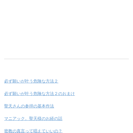
必ず願いが叶う危険な方法２
必ず願いが叶う危険な方法２のおまけ
聖天さんの参拝の基本作法
マニアック。聖天様のお経の話
密教の真言って唱えていいの？