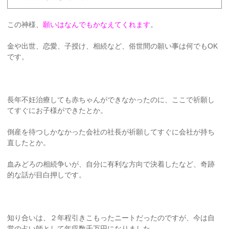
この神様、
願いはなんでもかなえてくれます
。
金や出世、恋愛、子授け、相続など、俗世間の願い事は何でもOK
です。
長年不妊治療しても赤ちゃんができなかったのに、ここで祈願し
てすぐにお子様ができたとか。
倒産を待つしかなかった会社の社長が祈願してすぐに会社が持ち
直したとか。
血みどろの相続争いが、自分に有利な方向で決着したなど、奇跡
的な話が目白押しです。
知り合いは、２年程引きこもったニートだったのですが、今は自
営の占い師として年収数千万円になりました。