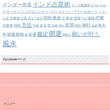
インド占星術
インダー先生
インド数秘術
カル
オフ会
パワースポット
キッチン
シンクロニシティ
パワーストーン
マ
ラフー
四柱推命
恋愛
占い
土地
復縁
仕事運
寝室
人生
位置
命式
家
干支
方位
玄関
神社
掃除
恋愛運
聖天
易
気
方角
星
沖縄
浄化
相性
結婚
開運
鑑定
願いが叶う
観葉植物
金運
色
運
間取り
風水
Facebookページ
メニュー