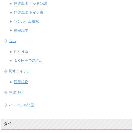
開運風水 キッチン編
開運風水 トイレ編
ワンルーム風水
掃除風水
占い
四柱推命
１０円玉で易占い
風水アイテム
観葉植物
開運神社
バーバラの部屋
タグ