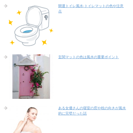
開運トイレ風水-トイレマットの色や注意
点
玄関マットの色は風水の重要ポイント
ある女優さんの寝室の窓や枕の向きが風水
的に完璧だった話