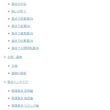
風水の方位
願いが叶う
風水で恋愛運Up
風水で金運Up
風水で健康運Up
風水で仕事運Up
風水で人間関係運Up
土地・建物
土地
建物の形状
風水インテリア
開運風水 玄関編
開運風水 寝室編
開運風水 リビング編