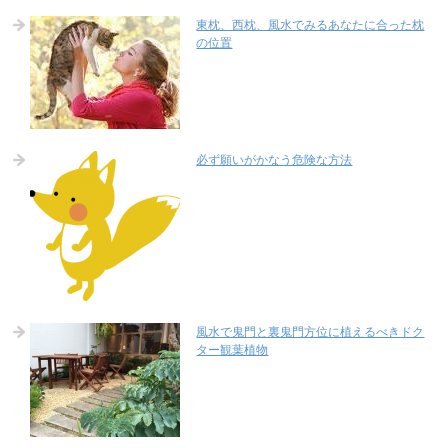
東枕、西枕、風水でみるあなたに合った枕
の位置
必ず願いがかなう危険な方法
風水で鬼門と裏鬼門方位に植えるべきドク
ター観葉植物