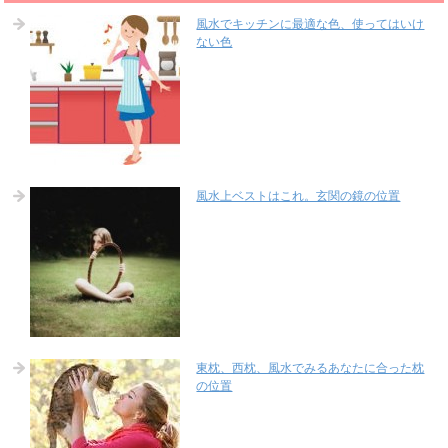
風水でキッチンに最適な色、使ってはいけ
ない色
風水上ベストはこれ。玄関の鏡の位置
東枕、西枕、風水でみるあなたに合った枕
の位置