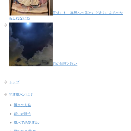
意外にも、異界への扉はすぐ近くにあるのか
もしれないね
月の加護と呪い
トップ
開運風水とは？
風水の方位
願いが叶う
風水で恋愛運Up