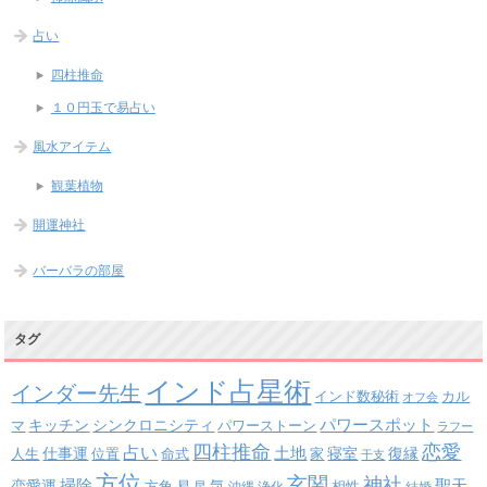
占い
四柱推命
１０円玉で易占い
風水アイテム
観葉植物
開運神社
バーバラの部屋
タグ
インド占星術
インダー先生
インド数秘術
カル
オフ会
パワースポット
キッチン
シンクロニシティ
パワーストーン
マ
ラフー
四柱推命
恋愛
占い
土地
復縁
仕事運
寝室
人生
位置
命式
家
干支
方位
玄関
神社
掃除
恋愛運
聖天
易
気
星
沖縄
浄化
結婚