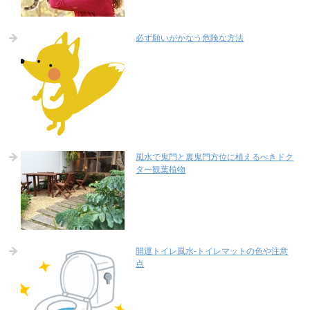
必ず願いがかなう危険な方法
風水で鬼門と裏鬼門方位に植えるべきドク
ター観葉植物
開運トイレ風水-トイレマットの色や注意
点