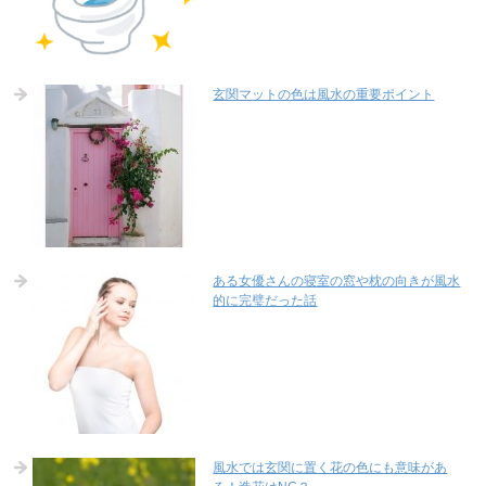
玄関マットの色は風水の重要ポイント
ある女優さんの寝室の窓や枕の向きが風水
的に完璧だった話
風水では玄関に置く花の色にも意味があ