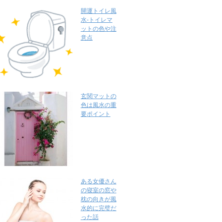
開運トイレ風
水-トイレマ
ットの色や注
意点
玄関マットの
色は風水の重
要ポイント
ある女優さん
の寝室の窓や
枕の向きが風
水的に完璧だ
った話