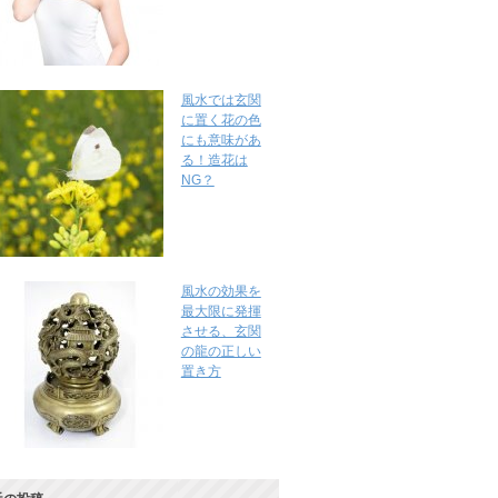
風水では玄関
に置く花の色
にも意味があ
る！造花は
NG？
風水の効果を
最大限に発揮
させる、玄関
の龍の正しい
置き方