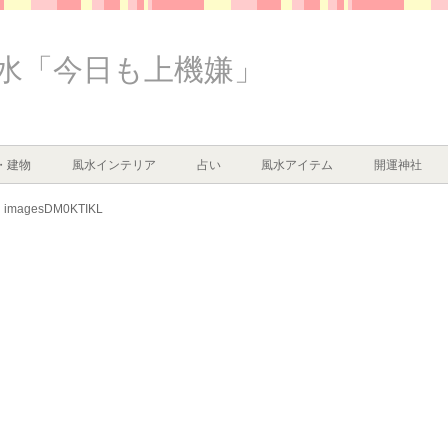
水「今日も上機嫌」
・建物
風水インテリア
占い
風水アイテム
開運神社
imagesDM0KTIKL