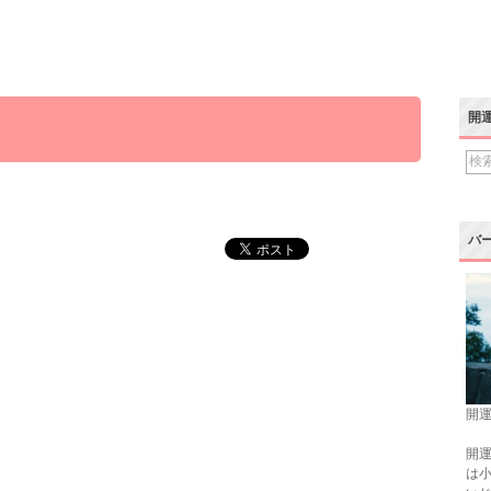
開
バ
開運
開運
は