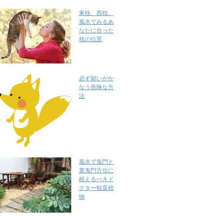
東枕、西枕、
風水でみるあ
なたに合った
枕の位置
必ず願いがか
なう危険な方
法
風水で鬼門と
裏鬼門方位に
植えるべきド
クター観葉植
物