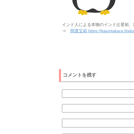
インド人による本物のインド占星術、
⇒
開運宝箱 https://kaiuntakara.theba
コメントを残す