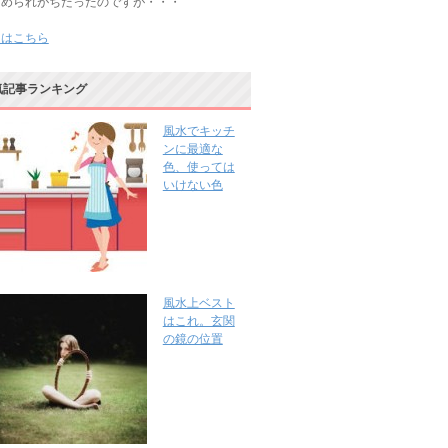
じめられがちだったのですが・・・
きはこちら
気記事ランキング
風水でキッチ
ンに最適な
色、使っては
いけない色
風水上ベスト
はこれ。玄関
の鏡の位置