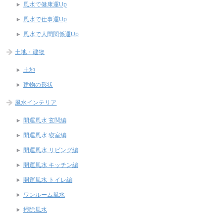
風水で健康運Up
風水で仕事運Up
風水で人間関係運Up
土地・建物
土地
建物の形状
風水インテリア
開運風水 玄関編
開運風水 寝室編
開運風水 リビング編
開運風水 キッチン編
開運風水 トイレ編
ワンルーム風水
掃除風水