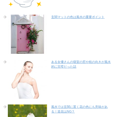
玄関マットの色は風水の重要ポイント
ある女優さんの寝室の窓や枕の向きが風水
的に完璧だった話
風水では玄関に置く花の色にも意味があ
る！造花はNG？