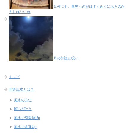
意外にも、異界への扉はすぐ近くにあるのか
もしれないね
月の加護と呪い
トップ
開運風水とは？
風水の方位
願いが叶う
風水で恋愛運Up
風水で金運Up