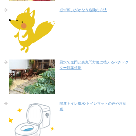
必ず願いがかなう危険な方法
風水で鬼門と裏鬼門方位に植えるべきドク
ター観葉植物
開運トイレ風水-トイレマットの色や注意
点