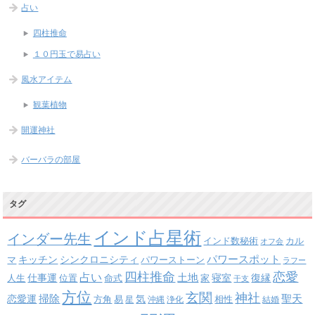
占い
四柱推命
１０円玉で易占い
風水アイテム
観葉植物
開運神社
バーバラの部屋
タグ
インド占星術
インダー先生
インド数秘術
カル
オフ会
パワースポット
キッチン
シンクロニシティ
パワーストーン
マ
ラフー
四柱推命
恋愛
占い
土地
復縁
仕事運
寝室
人生
位置
命式
家
干支
方位
玄関
神社
掃除
恋愛運
聖天
易
気
方角
星
沖縄
浄化
相性
結婚