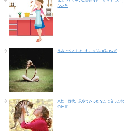
風水でキッチンに最適な色、使ってはいけ
ない色
風水上ベストはこれ。玄関の鏡の位置
東枕、西枕、風水でみるあなたに合った枕
の位置