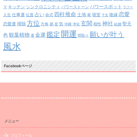
パワースポット
キッチン
シンクロニシティ
パワーストーン
マ
ラフー
四柱推命
恋愛
占い
土地
復縁
仕事運
寝室
人生
位置
命式
家
干支
方位
玄関
神社
掃除
恋愛運
聖天
易
気
方角
星
沖縄
浄化
相性
結婚
開運
鑑定
願いが叶う
観葉植物
金運
色
運
間取り
風水
Facebookページ
メニュー
プロフィール