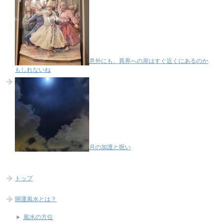
意外にも、異界への扉はすぐ近くにあるのか
もしれないね
月の加護と呪い
トップ
開運風水とは？
風水の方位