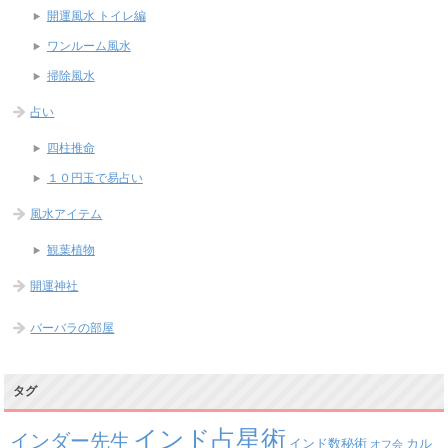
開運風水 トイレ編
ワンルーム風水
掃除風水
占い
四柱推命
１０円玉で易占い
風水アイテム
観葉植物
開運神社
バーバラの部屋
タグ
インド占星術
インダー先生
インド数秘術
カル
オフ会