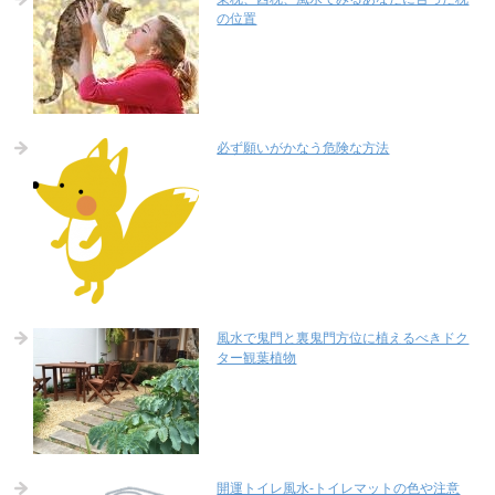
の位置
必ず願いがかなう危険な方法
風水で鬼門と裏鬼門方位に植えるべきドク
ター観葉植物
開運トイレ風水-トイレマットの色や注意