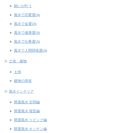
願いが叶う
風水で恋愛運Up
風水で金運Up
風水で健康運Up
風水で仕事運Up
風水で人間関係運Up
土地・建物
土地
建物の形状
風水インテリア
開運風水 玄関編
開運風水 寝室編
開運風水 リビング編
開運風水 キッチン編