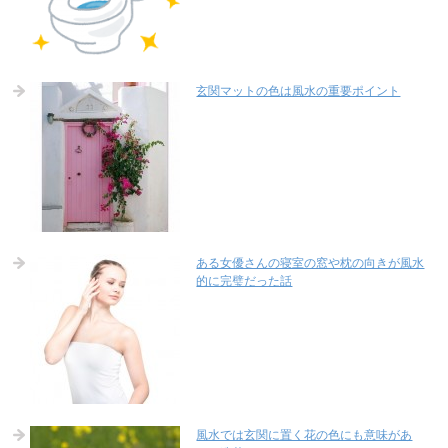
玄関マットの色は風水の重要ポイント
ある女優さんの寝室の窓や枕の向きが風水
的に完璧だった話
風水では玄関に置く花の色にも意味があ