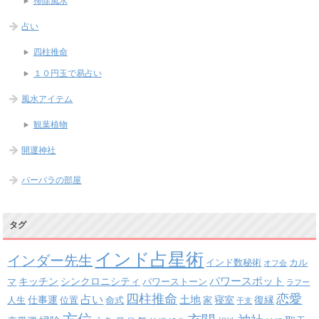
掃除風水
占い
四柱推命
１０円玉で易占い
風水アイテム
観葉植物
開運神社
バーバラの部屋
タグ
インド占星術
インダー先生
インド数秘術
カル
オフ会
パワースポット
キッチン
シンクロニシティ
パワーストーン
マ
ラフー
四柱推命
恋愛
占い
土地
復縁
仕事運
寝室
人生
位置
命式
家
干支