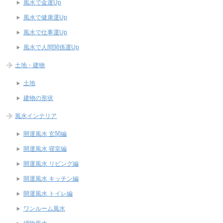
風水で金運Up
風水で健康運Up
風水で仕事運Up
風水で人間関係運Up
土地・建物
土地
建物の形状
風水インテリア
開運風水 玄関編
開運風水 寝室編
開運風水 リビング編
開運風水 キッチン編
開運風水 トイレ編
ワンルーム風水