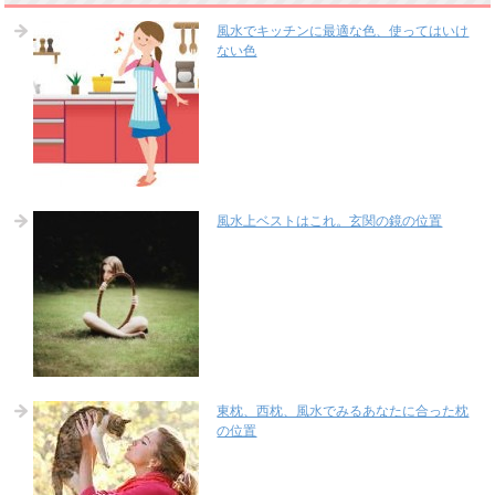
風水でキッチンに最適な色、使ってはいけ
ない色
風水上ベストはこれ。玄関の鏡の位置
東枕、西枕、風水でみるあなたに合った枕
の位置