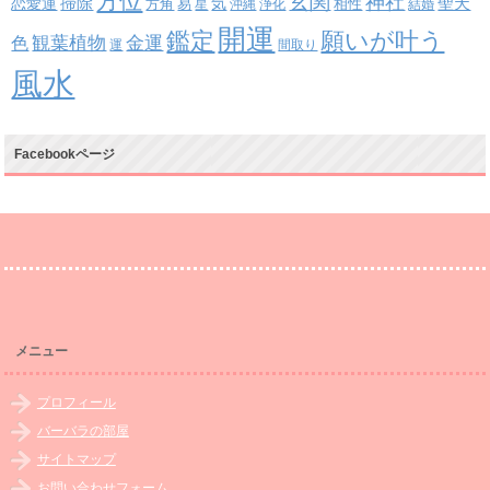
方位
玄関
神社
掃除
恋愛運
聖天
易
気
方角
星
沖縄
浄化
相性
結婚
開運
鑑定
願いが叶う
観葉植物
金運
色
運
間取り
風水
Facebookページ
メニュー
プロフィール
バーバラの部屋
サイトマップ
お問い合わせフォーム