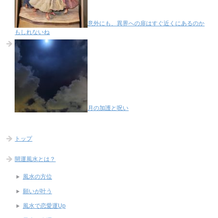
意外にも、異界への扉はすぐ近くにあるのか
もしれないね
月の加護と呪い
トップ
開運風水とは？
風水の方位
願いが叶う
風水で恋愛運Up