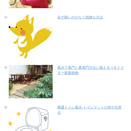
必ず願いがかなう危険な方法
風水で鬼門と裏鬼門方位に植えるべきドク
ター観葉植物
開運トイレ風水-トイレマットの色や注意
点