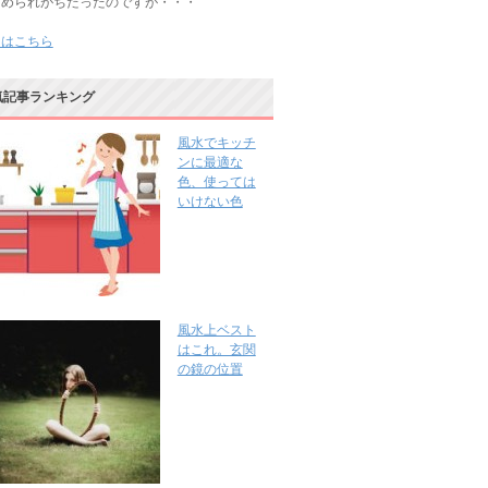
じめられがちだったのですが・・・
きはこちら
気記事ランキング
風水でキッチ
ンに最適な
色、使っては
いけない色
風水上ベスト
はこれ。玄関
の鏡の位置