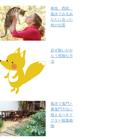
東枕、西枕、
風水でみるあ
なたに合った
枕の位置
必ず願いがか
なう危険な方
法
風水で鬼門と
裏鬼門方位に
植えるべきド
クター観葉植
物