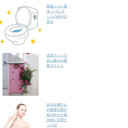
開運トイレ風
水-トイレマ
ットの色や注
意点
玄関マットの
色は風水の重
要ポイント
ある女優さん
の寝室の窓や
枕の向きが風
水的に完璧だ
った話