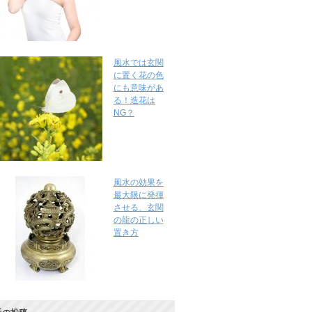
風水では玄関
に置く花の色
にも意味があ
る！造花は
NG？
風水の効果を
最大限に発揮
させる、玄関
の龍の正しい
置き方