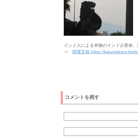
インド人による本物のインド占星術、
⇒
開運宝箱 https://kaiuntakara.theba
コメントを残す