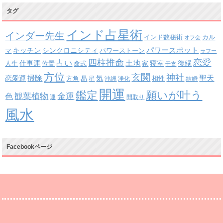
タグ
インド占星術
インダー先生
インド数秘術
カル
オフ会
パワースポット
キッチン
シンクロニシティ
パワーストーン
マ
ラフー
四柱推命
恋愛
占い
土地
復縁
仕事運
寝室
人生
位置
命式
家
干支
方位
玄関
神社
掃除
恋愛運
聖天
易
気
方角
星
沖縄
浄化
相性
結婚
開運
鑑定
願いが叶う
観葉植物
金運
色
運
間取り
風水
Facebookページ