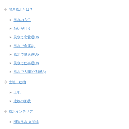
開運風水とは？
風水の方位
願いが叶う
風水で恋愛運Up
風水で金運Up
風水で健康運Up
風水で仕事運Up
風水で人間関係運Up
土地・建物
土地
建物の形状
風水インテリア
開運風水 玄関編