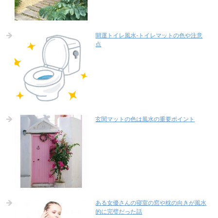
開運トイレ風水-トイレマットの色や注意
点
玄関マットの色は風水の重要ポイント
ある女優さんの寝室の窓や枕の向きが風水
的に完璧だった話