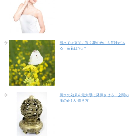
風水では玄関に置く花の色にも意味があ
る！造花はNG？
風水の効果を最大限に発揮させる、玄関の
龍の正しい置き方