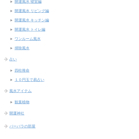
開運風水 寝室編
開運風水 リビング編
開運風水 キッチン編
開運風水 トイレ編
ワンルーム風水
掃除風水
占い
四柱推命
１０円玉で易占い
風水アイテム
観葉植物
開運神社
バーバラの部屋