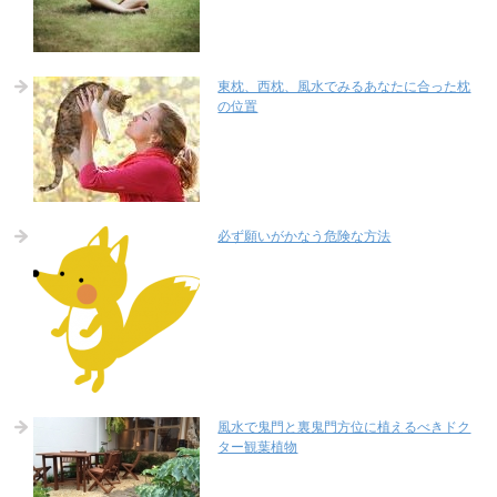
東枕、西枕、風水でみるあなたに合った枕
の位置
必ず願いがかなう危険な方法
風水で鬼門と裏鬼門方位に植えるべきドク
ター観葉植物