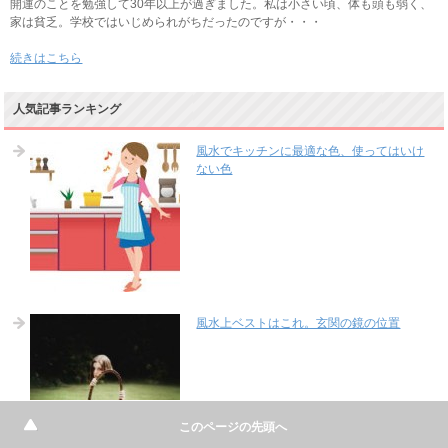
開運のことを勉強して30年以上が過ぎました。私は小さい頃、体も頭も弱く、
家は貧乏。学校ではいじめられがちだったのですが・・・
続きはこちら
人気記事ランキング
風水でキッチンに最適な色、使ってはいけ
ない色
風水上ベストはこれ。玄関の鏡の位置
このページの先頭へ