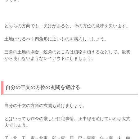
どちらの方向でも、欠けがあると、その方位の意味を失います。
土地はなるべく四角形に近いものを購入しましょう。
三角の土地の場合、鋭角のところは植物を植えるなどして、最初
から使わないようなレイアウトにしましょう。
自分の干支の方位の玄関を避ける
自分の干支の方角の玄関も避けましょう。
とはいっても昨今の厳しい住宅事情。正中線を避けていれば大丈
夫でしょう。
子＝北 丑、寅＝北東、卯＝東、辰、巳＝東南、午＝南、未、申