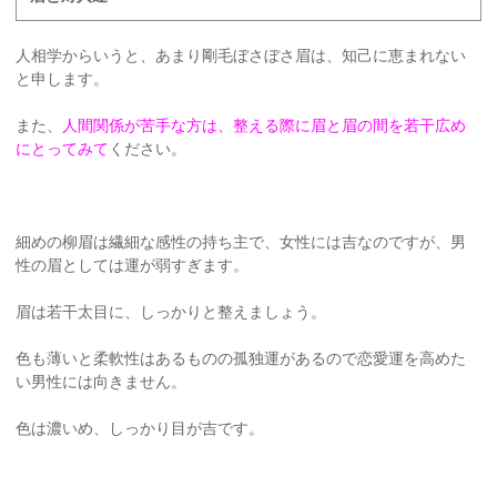
人相学からいうと、あまり剛毛ぼさぼさ眉は、知己に恵まれない
と申します。
また、
人間関係が苦手な方は、整える際に眉と眉の間を若干広め
にとってみて
ください。
細めの柳眉は繊細な感性の持ち主で、女性には吉なのですが、男
性の眉としては運が弱すぎます。
眉は若干太目に、しっかりと整えましょう。
色も薄いと柔軟性はあるものの孤独運があるので恋愛運を高めた
い男性には向きません。
色は濃いめ、しっかり目が吉です。