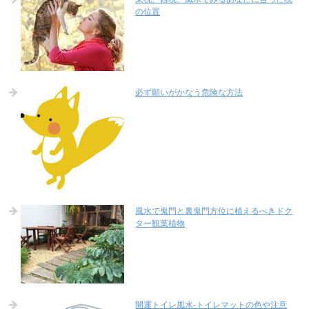
の位置
必ず願いがかなう危険な方法
風水で鬼門と裏鬼門方位に植えるべきドク
ター観葉植物
開運トイレ風水-トイレマットの色や注意