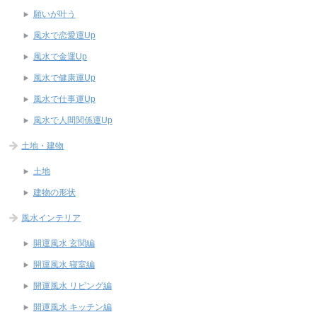
願いが叶う
風水で恋愛運Up
風水で金運Up
風水で健康運Up
風水で仕事運Up
風水で人間関係運Up
土地・建物
土地
建物の形状
風水インテリア
開運風水 玄関編
開運風水 寝室編
開運風水 リビング編
開運風水 キッチン編