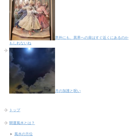
意外にも、異界への扉はすぐ近くにあるのか
もしれないね
月の加護と呪い
トップ
開運風水とは？
風水の方位