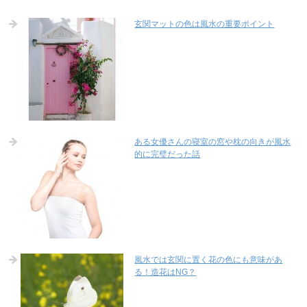
玄関マットの色は風水の重要ポイント
ある女優さんの寝室の窓や枕の向きが風水
的に完璧だった話
風水では玄関に置く花の色にも意味があ
る！造花はNG？