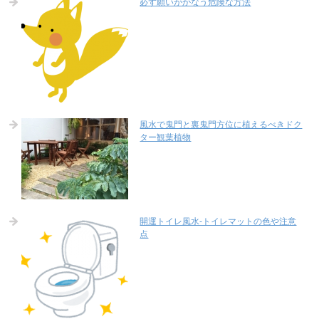
必ず願いがかなう危険な方法
風水で鬼門と裏鬼門方位に植えるべきドク
ター観葉植物
開運トイレ風水-トイレマットの色や注意
点