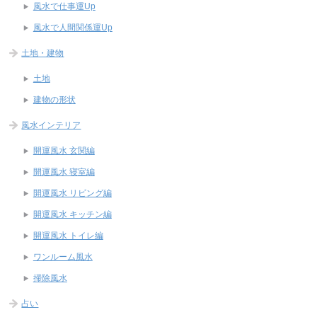
風水で仕事運Up
風水で人間関係運Up
土地・建物
土地
建物の形状
風水インテリア
開運風水 玄関編
開運風水 寝室編
開運風水 リビング編
開運風水 キッチン編
開運風水 トイレ編
ワンルーム風水
掃除風水
占い