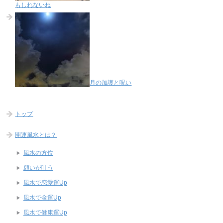
もしれないね
月の加護と呪い
トップ
開運風水とは？
風水の方位
願いが叶う
風水で恋愛運Up
風水で金運Up
風水で健康運Up