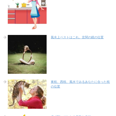
風水上ベストはこれ。玄関の鏡の位置
東枕、西枕、風水でみるあなたに合った枕
の位置