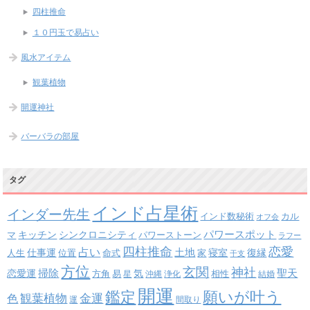
四柱推命
１０円玉で易占い
風水アイテム
観葉植物
開運神社
バーバラの部屋
タグ
インド占星術
インダー先生
インド数秘術
カル
オフ会
パワースポット
キッチン
シンクロニシティ
パワーストーン
マ
ラフー
四柱推命
恋愛
占い
土地
復縁
仕事運
寝室
人生
位置
命式
家
干支
方位
玄関
神社
掃除
恋愛運
聖天
易
気
方角
星
沖縄
浄化
相性
結婚
開運
鑑定
願いが叶う
観葉植物
金運
色
運
間取り