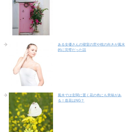
ある女優さんの寝室の窓や枕の向きが風水
的に完璧だった話
風水では玄関に置く花の色にも意味があ
る！造花はNG？