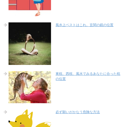
風水上ベストはこれ。玄関の鏡の位置
東枕、西枕、風水でみるあなたに合った枕
の位置
必ず願いがかなう危険な方法