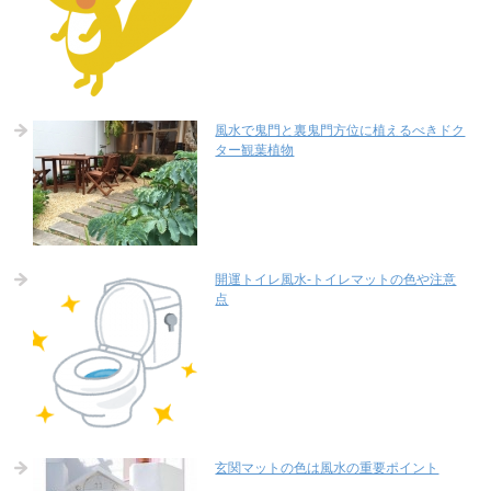
風水で鬼門と裏鬼門方位に植えるべきドク
ター観葉植物
開運トイレ風水-トイレマットの色や注意
点
玄関マットの色は風水の重要ポイント