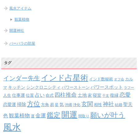
風水アイテム
観葉植物
開運神社
バーバラの部屋
タグ
インド占星術
インダー先生
インド数秘術
カル
オフ会
パワースポット
キッチン
シンクロニシティ
パワーストーン
マ
ラフー
四柱推命
恋愛
占い
土地
復縁
仕事運
寝室
人生
位置
命式
家
干支
方位
玄関
神社
掃除
恋愛運
聖天
易
気
方角
星
沖縄
浄化
相性
結婚
開運
鑑定
願いが叶う
観葉植物
金運
色
運
間取り
風水