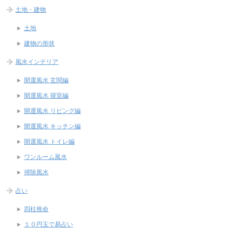
土地・建物
土地
建物の形状
風水インテリア
開運風水 玄関編
開運風水 寝室編
開運風水 リビング編
開運風水 キッチン編
開運風水 トイレ編
ワンルーム風水
掃除風水
占い
四柱推命
１０円玉で易占い