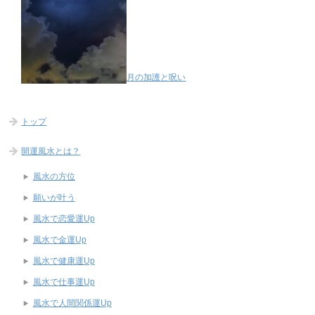
月の加護と呪い
トップ
開運風水とは？
風水の方位
願いが叶う
風水で恋愛運Up
風水で金運Up
風水で健康運Up
風水で仕事運Up
風水で人間関係運Up