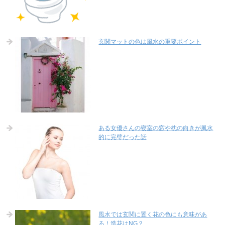
玄関マットの色は風水の重要ポイント
ある女優さんの寝室の窓や枕の向きが風水
的に完璧だった話
風水では玄関に置く花の色にも意味があ
る！造花はNG？