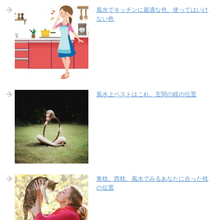
風水でキッチンに最適な色、使ってはいけ
ない色
風水上ベストはこれ。玄関の鏡の位置
東枕、西枕、風水でみるあなたに合った枕
の位置