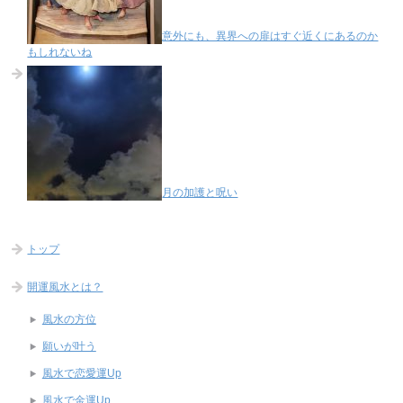
意外にも、異界への扉はすぐ近くにあるのか
もしれないね
月の加護と呪い
トップ
開運風水とは？
風水の方位
願いが叶う
風水で恋愛運Up
風水で金運Up