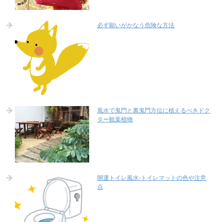
必ず願いがかなう危険な方法
風水で鬼門と裏鬼門方位に植えるべきドク
ター観葉植物
開運トイレ風水-トイレマットの色や注意
点