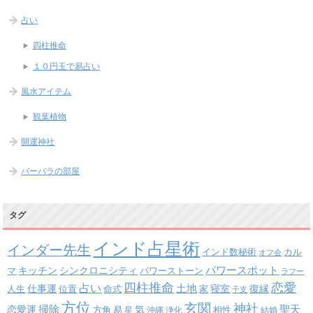
占い
四柱推命
１０円玉で易占い
風水アイテム
観葉植物
開運神社
バーバラの部屋
タグ
インド占星術
インダー先生
インド数秘術
カル
オフ会
パワースポット
キッチン
シンクロニシティ
パワーストーン
マ
ラフー
四柱推命
恋愛
占い
土地
復縁
仕事運
寝室
人生
位置
命式
家
干支
方位
玄関
神社
掃除
恋愛運
聖天
易
気
方角
星
沖縄
浄化
相性
結婚