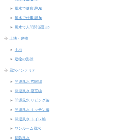
風水で健康運Up
風水で仕事運Up
風水で人間関係運Up
土地・建物
土地
建物の形状
風水インテリア
開運風水 玄関編
開運風水 寝室編
開運風水 リビング編
開運風水 キッチン編
開運風水 トイレ編
ワンルーム風水
掃除風水