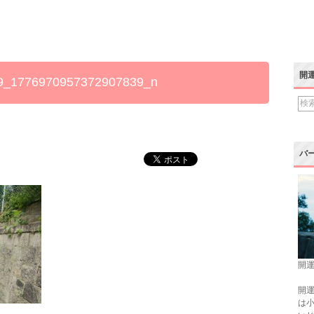
開
9_1776970957372907839_n
バ
開運
開運
は