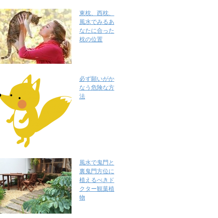
東枕、西枕、
風水でみるあ
なたに合った
枕の位置
必ず願いがか
なう危険な方
法
風水で鬼門と
裏鬼門方位に
植えるべきド
クター観葉植
物