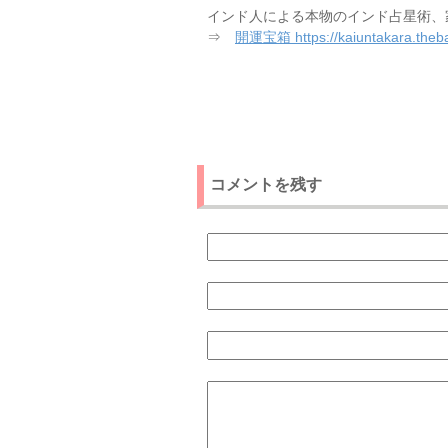
インド人による本物のインド占星術、
⇒
開運宝箱 https://kaiuntakara.theba
コメントを残す