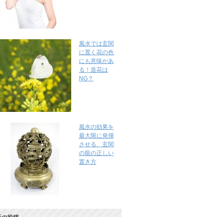
風水では玄関
に置く花の色
にも意味があ
る！造花は
NG？
風水の効果を
最大限に発揮
させる、玄関
の龍の正しい
置き方