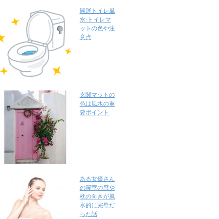
開運トイレ風
水-トイレマ
ットの色や注
意点
玄関マットの
色は風水の重
要ポイント
ある女優さん
の寝室の窓や
枕の向きが風
水的に完璧だ
った話