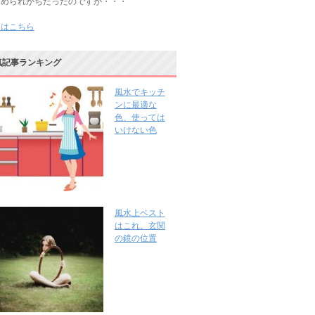
じめられがちだったのですが・・・
きはこちら
気記事ランキング
風水でキッチ
ンに最適な
色、使っては
いけない色
風水上ベスト
はこれ。玄関
の鏡の位置