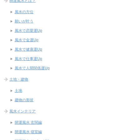
開運風水とは？
風水の方位
願いが叶う
風水で恋愛運Up
風水で金運Up
風水で健康運Up
風水で仕事運Up
風水で人間関係運Up
土地・建物
土地
建物の形状
風水インテリア
開運風水 玄関編
開運風水 寝室編