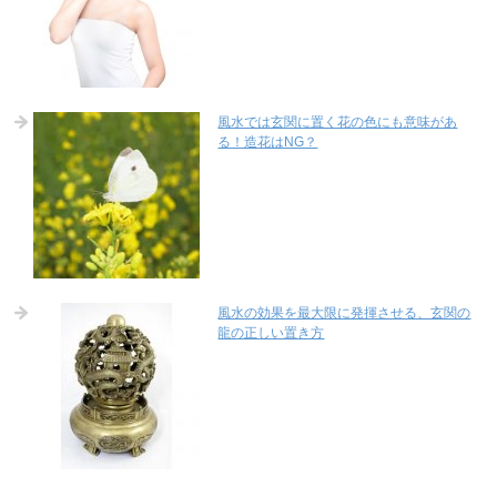
風水では玄関に置く花の色にも意味があ
る！造花はNG？
風水の効果を最大限に発揮させる、玄関の
龍の正しい置き方