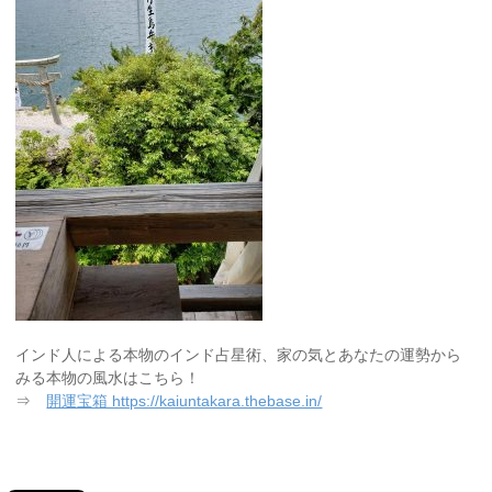
インド人による本物のインド占星術、家の気とあなたの運勢から
みる本物の風水はこちら！
⇒
開運宝箱 https://kaiuntakara.thebase.in/