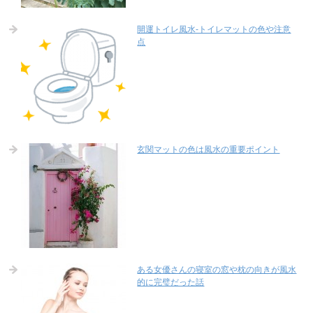
開運トイレ風水-トイレマットの色や注意
点
玄関マットの色は風水の重要ポイント
ある女優さんの寝室の窓や枕の向きが風水
的に完璧だった話