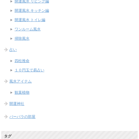
開運風水 リビング編
開運風水 キッチン編
開運風水 トイレ編
ワンルーム風水
掃除風水
占い
四柱推命
１０円玉で易占い
風水アイテム
観葉植物
開運神社
バーバラの部屋
タグ