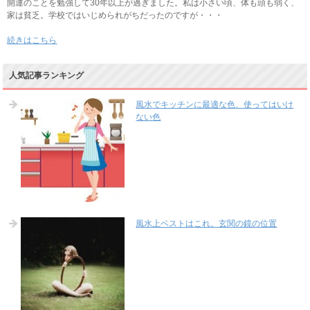
開運のことを勉強して30年以上が過ぎました。私は小さい頃、体も頭も弱く、
家は貧乏。学校ではいじめられがちだったのですが・・・
続きはこちら
人気記事ランキング
風水でキッチンに最適な色、使ってはいけ
ない色
風水上ベストはこれ。玄関の鏡の位置