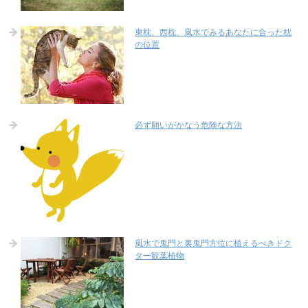
東枕、西枕、風水でみるあなたに合った枕
の位置
必ず願いがかなう危険な方法
風水で鬼門と裏鬼門方位に植えるべきドク
ター観葉植物