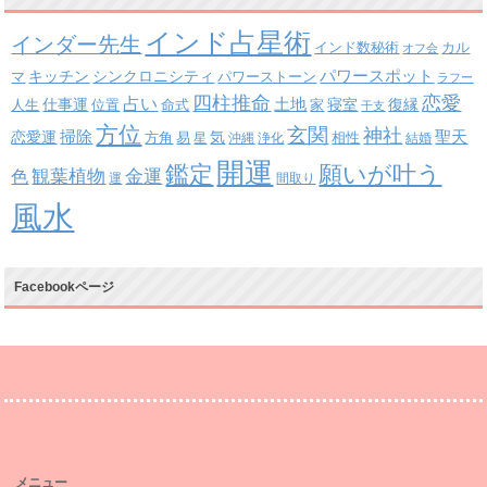
インド占星術
インダー先生
インド数秘術
カル
オフ会
パワースポット
キッチン
シンクロニシティ
パワーストーン
マ
ラフー
四柱推命
恋愛
占い
土地
復縁
仕事運
寝室
人生
位置
命式
家
干支
方位
玄関
神社
掃除
恋愛運
聖天
易
気
方角
星
沖縄
浄化
相性
結婚
開運
鑑定
願いが叶う
観葉植物
金運
色
運
間取り
風水
Facebookページ
メニュー