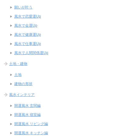
願いが叶う
風水で恋愛運Up
風水で金運Up
風水で健康運Up
風水で仕事運Up
風水で人間関係運Up
土地・建物
土地
建物の形状
風水インテリア
開運風水 玄関編
開運風水 寝室編
開運風水 リビング編
開運風水 キッチン編