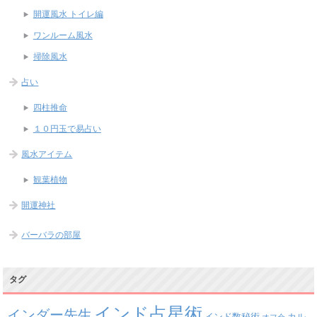
開運風水 トイレ編
ワンルーム風水
掃除風水
占い
四柱推命
１０円玉で易占い
風水アイテム
観葉植物
開運神社
バーバラの部屋
タグ
インド占星術
インダー先生
インド数秘術