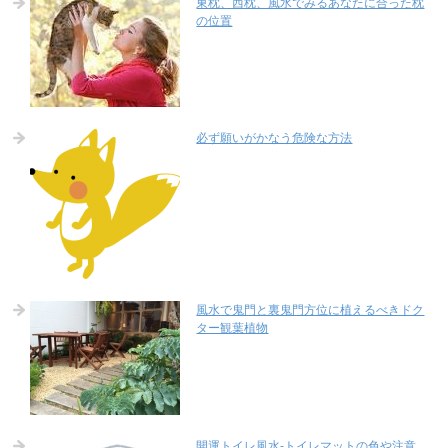
東枕、西枕、風水でみるあなたに合った枕
の位置
必ず願いがかなう危険な方法
風水で鬼門と裏鬼門方位に植えるべきドク
ター観葉植物
開運トイレ風水-トイレマットの色や注意