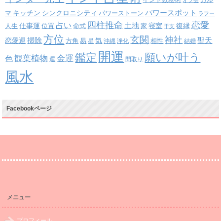
カル
オフ会
パワースポット
キッチン
シンクロニシティ
パワーストーン
マ
ラフー
四柱推命
恋愛
占い
土地
復縁
仕事運
寝室
人生
位置
命式
家
干支
方位
玄関
神社
掃除
恋愛運
聖天
易
気
方角
星
沖縄
浄化
相性
結婚
開運
鑑定
願いが叶う
観葉植物
金運
色
運
間取り
風水
Facebookページ
メニュー
プロフィール