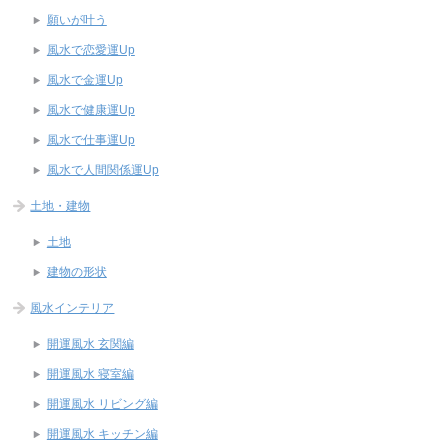
願いが叶う
風水で恋愛運Up
風水で金運Up
風水で健康運Up
風水で仕事運Up
風水で人間関係運Up
土地・建物
土地
建物の形状
風水インテリア
開運風水 玄関編
開運風水 寝室編
開運風水 リビング編
開運風水 キッチン編