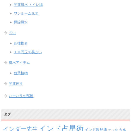
開運風水 トイレ編
ワンルーム風水
掃除風水
占い
四柱推命
１０円玉で易占い
風水アイテム
観葉植物
開運神社
バーバラの部屋
タグ
インド占星術
インダー先生
インド数秘術
カル
オフ会