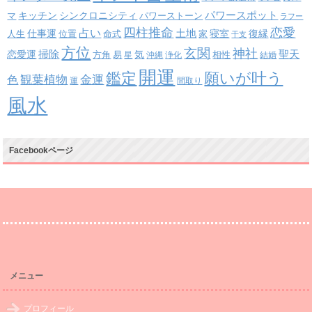
パワースポット
キッチン
シンクロニシティ
パワーストーン
マ
ラフー
四柱推命
恋愛
占い
土地
復縁
仕事運
寝室
人生
位置
命式
家
干支
方位
玄関
神社
掃除
恋愛運
聖天
易
気
方角
星
沖縄
浄化
相性
結婚
開運
鑑定
願いが叶う
観葉植物
金運
色
運
間取り
風水
Facebookページ
メニュー
プロフィール