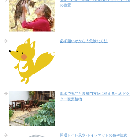
の位置
必ず願いがかなう危険な方法
風水で鬼門と裏鬼門方位に植えるべきドク
ター観葉植物
開運トイレ風水-トイレマットの色や注意