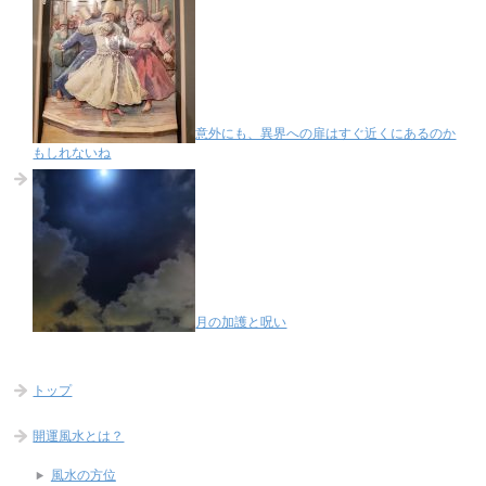
意外にも、異界への扉はすぐ近くにあるのか
もしれないね
月の加護と呪い
トップ
開運風水とは？
風水の方位