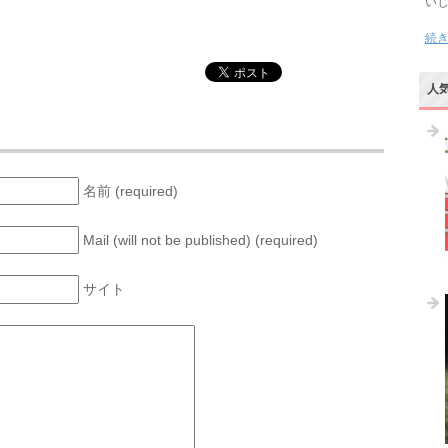
い
続
人
名前 (required)
Mail (will not be published) (required)
サイト