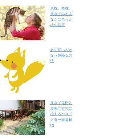
東枕、西枕、
風水でみるあ
なたに合った
枕の位置
必ず願いがか
なう危険な方
法
風水で鬼門と
裏鬼門方位に
植えるべきド
クター観葉植
物