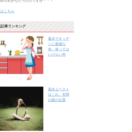
じめられがちだったのですが・・・
きはこちら
気記事ランキング
風水でキッチ
ンに最適な
色、使っては
いけない色
風水上ベスト
はこれ。玄関
の鏡の位置