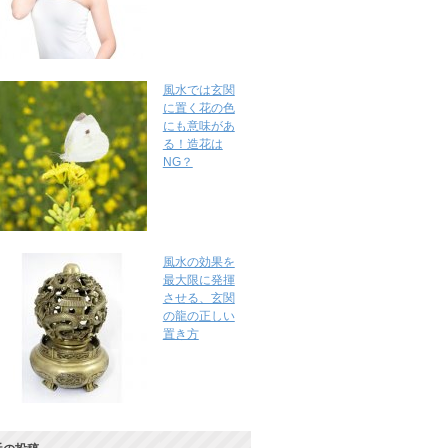
風水では玄関
に置く花の色
にも意味があ
る！造花は
NG？
風水の効果を
最大限に発揮
させる、玄関
の龍の正しい
置き方