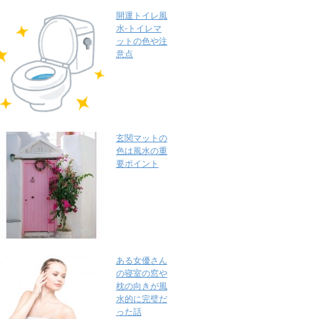
開運トイレ風
水-トイレマ
ットの色や注
意点
玄関マットの
色は風水の重
要ポイント
ある女優さん
の寝室の窓や
枕の向きが風
水的に完璧だ
った話