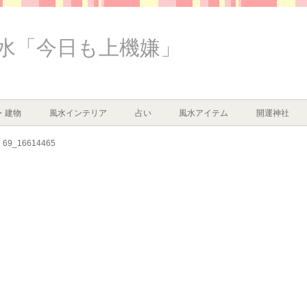
水「今日も上機嫌」
・建物
風水インテリア
占い
風水アイテム
開運神社
69_16614465