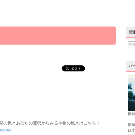
開
バ
開運
家の気とあなたの運勢からみる本物の風水はこちら！
開運
se.in/
は