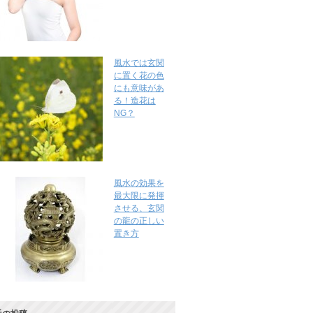
風水では玄関
に置く花の色
にも意味があ
る！造花は
NG？
風水の効果を
最大限に発揮
させる、玄関
の龍の正しい
置き方