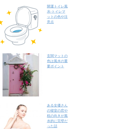
開運トイレ風
水-トイレマ
ットの色や注
意点
玄関マットの
色は風水の重
要ポイント
ある女優さん
の寝室の窓や
枕の向きが風
水的に完璧だ
った話