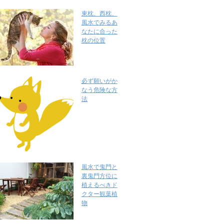
東枕、西枕、
風水でみるあ
なたに合った
枕の位置
必ず願いがか
なう危険な方
法
風水で鬼門と
裏鬼門方位に
植えるべきド
クター観葉植
物