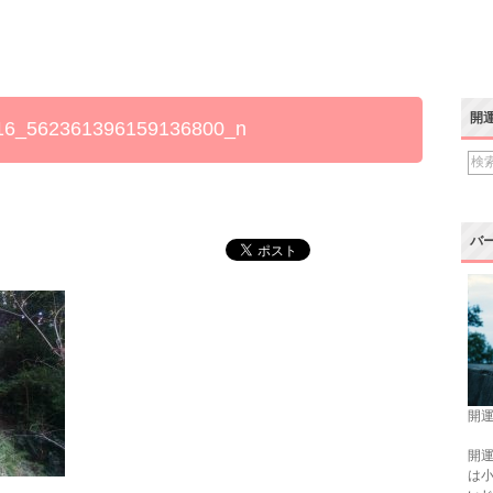
開
16_562361396159136800_n
バ
開運
開運
は