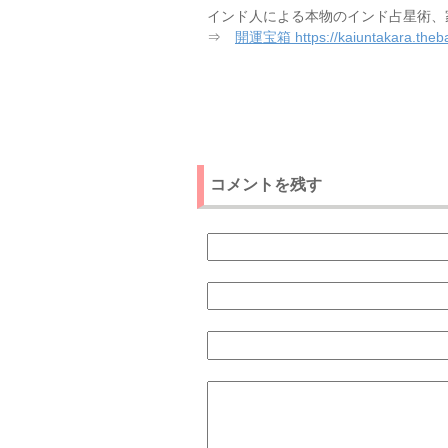
インド人による本物のインド占星術、
⇒
開運宝箱 https://kaiuntakara.theba
コメントを残す