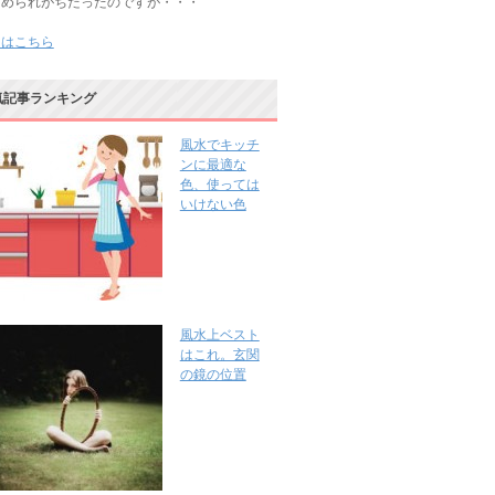
じめられがちだったのですが・・・
きはこちら
気記事ランキング
風水でキッチ
ンに最適な
色、使っては
いけない色
風水上ベスト
はこれ。玄関
の鏡の位置