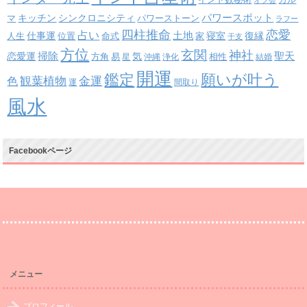
カル
オフ会
パワースポット
キッチン
シンクロニシティ
パワーストーン
マ
ラフー
四柱推命
恋愛
占い
土地
復縁
仕事運
寝室
人生
位置
命式
家
干支
方位
玄関
神社
掃除
恋愛運
聖天
易
気
方角
星
沖縄
浄化
相性
結婚
開運
鑑定
願いが叶う
観葉植物
金運
色
運
間取り
風水
Facebookページ
メニュー
プロフィール