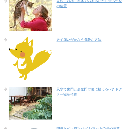
東枕、西枕、風水でみるあなたに合った枕
の位置
必ず願いがかなう危険な方法
風水で鬼門と裏鬼門方位に植えるべきドク
ター観葉植物
開運トイレ風水-トイレマットの色や注意