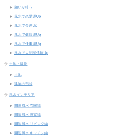
願いが叶う
風水で恋愛運Up
風水で金運Up
風水で健康運Up
風水で仕事運Up
風水で人間関係運Up
土地・建物
土地
建物の形状
風水インテリア
開運風水 玄関編
開運風水 寝室編
開運風水 リビング編
開運風水 キッチン編