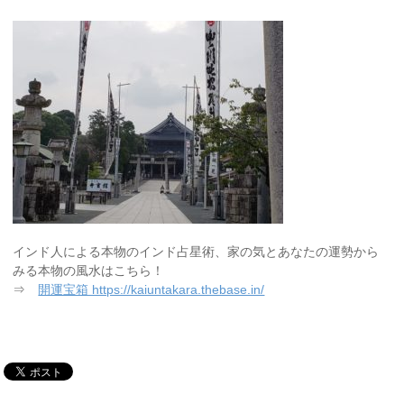
インド人による本物のインド占星術、家の気とあなたの運勢から
みる本物の風水はこちら！
⇒
開運宝箱 https://kaiuntakara.thebase.in/