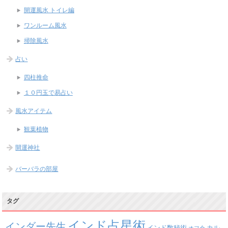
開運風水 トイレ編
ワンルーム風水
掃除風水
占い
四柱推命
１０円玉で易占い
風水アイテム
観葉植物
開運神社
バーバラの部屋
タグ
インド占星術
インダー先生
インド数秘術