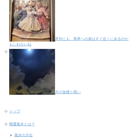
意外にも、異界への扉はすぐ近くにあるのか
もしれないね
月の加護と呪い
トップ
開運風水とは？
風水の方位