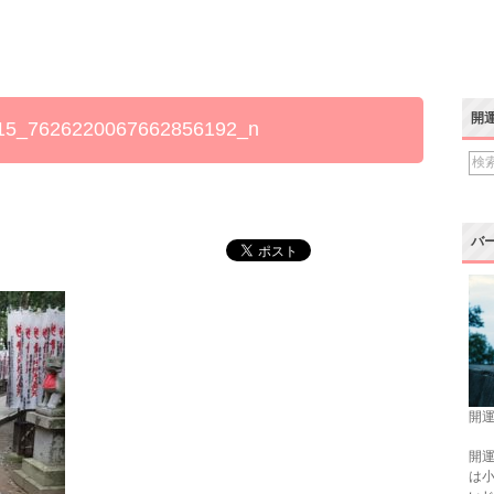
開
15_7626220067662856192_n
バ
開運
開運
は