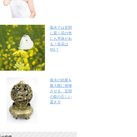
風水では玄関
に置く花の色
にも意味があ
る！造花は
NG？
風水の効果を
最大限に発揮
させる、玄関
の龍の正しい
置き方