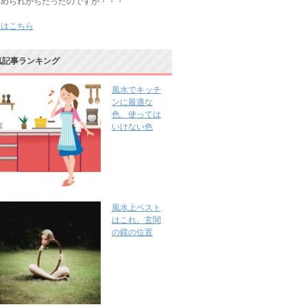
じめられがちだったのですが・・・
きはこちら
気記事ランキング
風水でキッチ
ンに最適な
色、使っては
いけない色
風水上ベスト
はこれ。玄関
の鏡の位置