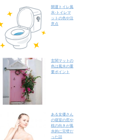
開運トイレ風
水-トイレマ
ットの色や注
意点
玄関マットの
色は風水の重
要ポイント
ある女優さん
の寝室の窓や
枕の向きが風
水的に完璧だ
った話