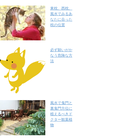
東枕、西枕、
風水でみるあ
なたに合った
枕の位置
必ず願いがか
なう危険な方
法
風水で鬼門と
裏鬼門方位に
植えるべきド
クター観葉植
物