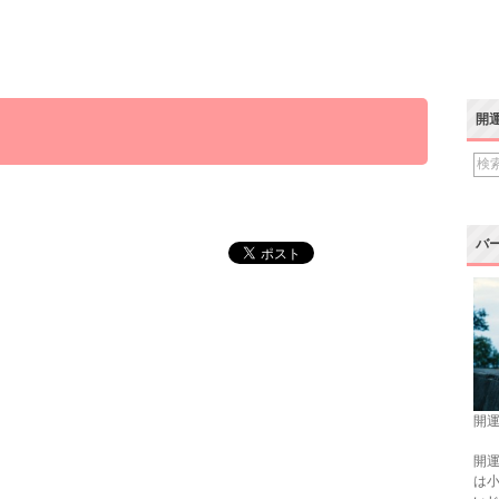
開
バ
開運
開運
は