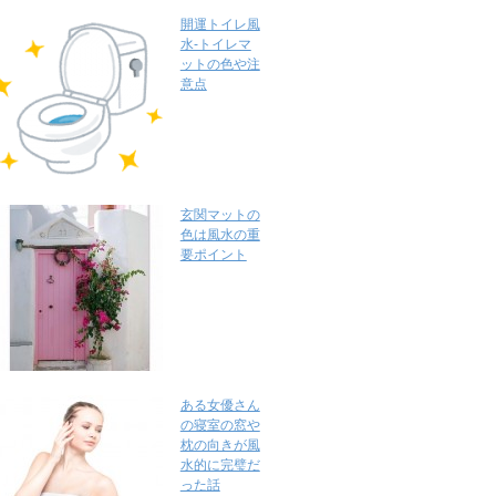
開運トイレ風
水-トイレマ
ットの色や注
意点
玄関マットの
色は風水の重
要ポイント
ある女優さん
の寝室の窓や
枕の向きが風
水的に完璧だ
った話