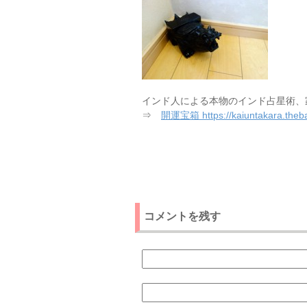
インド人による本物のインド占星術、
⇒
開運宝箱 https://kaiuntakara.theba
コメントを残す