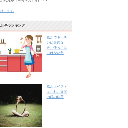
じめられがちだったのですが・・・
きはこちら
気記事ランキング
風水でキッチ
ンに最適な
色、使っては
いけない色
風水上ベスト
はこれ。玄関
の鏡の位置