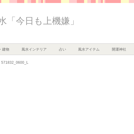
水「今日も上機嫌」
・建物
風水インテリア
占い
風水アイテム
開運神社
571832_0600_L