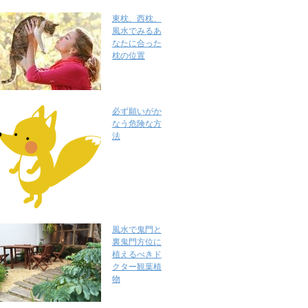
東枕、西枕、
風水でみるあ
なたに合った
枕の位置
必ず願いがか
なう危険な方
法
風水で鬼門と
裏鬼門方位に
植えるべきド
クター観葉植
物