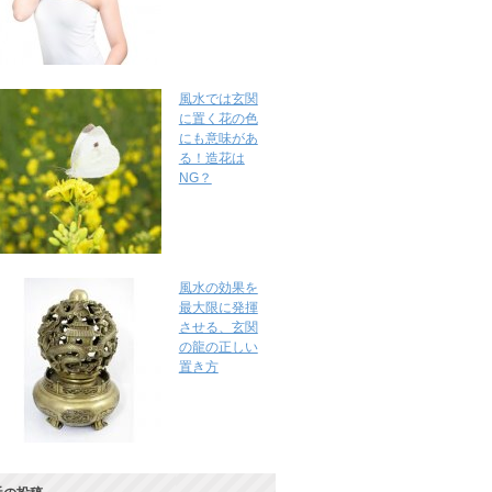
風水では玄関
に置く花の色
にも意味があ
る！造花は
NG？
風水の効果を
最大限に発揮
させる、玄関
の龍の正しい
置き方