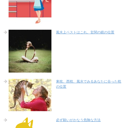
風水上ベストはこれ。玄関の鏡の位置
東枕、西枕、風水でみるあなたに合った枕
の位置
必ず願いがかなう危険な方法