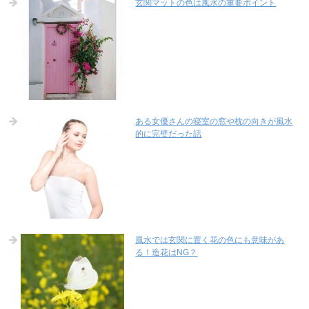
玄関マットの色は風水の重要ポイント
ある女優さんの寝室の窓や枕の向きが風水
的に完璧だった話
風水では玄関に置く花の色にも意味があ
る！造花はNG？