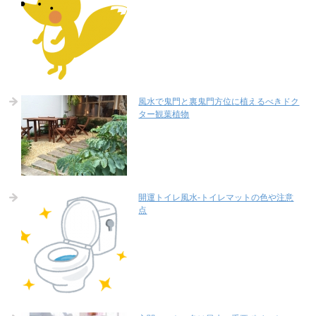
風水で鬼門と裏鬼門方位に植えるべきドク
ター観葉植物
開運トイレ風水-トイレマットの色や注意
点