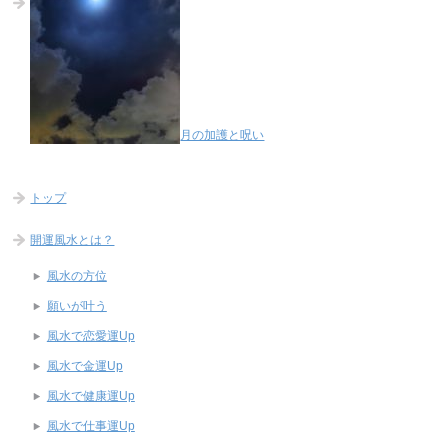
月の加護と呪い
トップ
開運風水とは？
風水の方位
願いが叶う
風水で恋愛運Up
風水で金運Up
風水で健康運Up
風水で仕事運Up