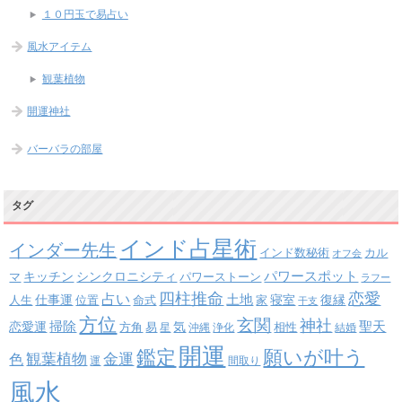
１０円玉で易占い
風水アイテム
観葉植物
開運神社
バーバラの部屋
タグ
インド占星術
インダー先生
インド数秘術
カル
オフ会
パワースポット
キッチン
シンクロニシティ
パワーストーン
マ
ラフー
四柱推命
恋愛
占い
土地
復縁
仕事運
寝室
人生
位置
命式
家
干支
方位
玄関
神社
掃除
恋愛運
聖天
易
気
方角
星
沖縄
浄化
相性
結婚
開運
鑑定
願いが叶う
観葉植物
金運
色
運
間取り
風水