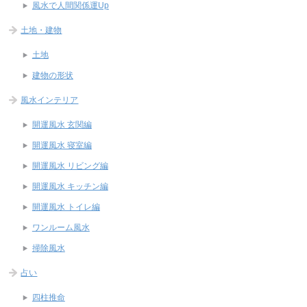
風水で人間関係運Up
土地・建物
土地
建物の形状
風水インテリア
開運風水 玄関編
開運風水 寝室編
開運風水 リビング編
開運風水 キッチン編
開運風水 トイレ編
ワンルーム風水
掃除風水
占い
四柱推命