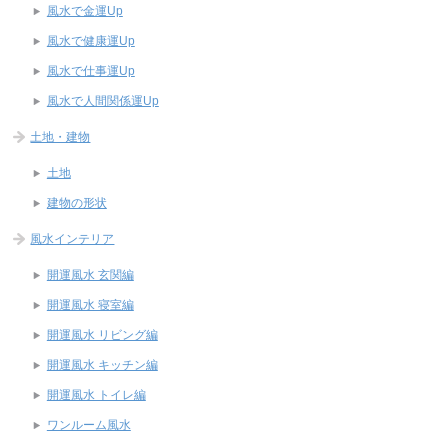
風水で金運Up
風水で健康運Up
風水で仕事運Up
風水で人間関係運Up
土地・建物
土地
建物の形状
風水インテリア
開運風水 玄関編
開運風水 寝室編
開運風水 リビング編
開運風水 キッチン編
開運風水 トイレ編
ワンルーム風水