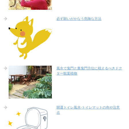
必ず願いがかなう危険な方法
風水で鬼門と裏鬼門方位に植えるべきドク
ター観葉植物
開運トイレ風水-トイレマットの色や注意
点