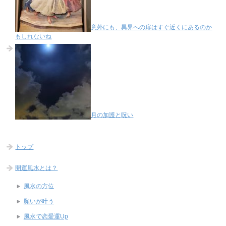
意外にも、異界への扉はすぐ近くにあるのか
もしれないね
月の加護と呪い
トップ
開運風水とは？
風水の方位
願いが叶う
風水で恋愛運Up