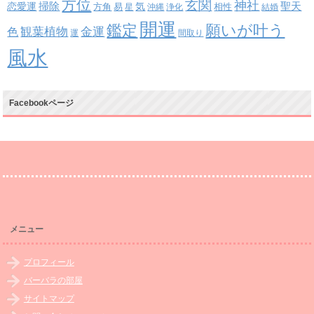
方位
玄関
神社
掃除
恋愛運
聖天
易
気
方角
星
沖縄
浄化
相性
結婚
開運
鑑定
願いが叶う
観葉植物
金運
色
運
間取り
風水
Facebookページ
メニュー
プロフィール
バーバラの部屋
サイトマップ