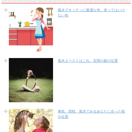
風水でキッチンに最適な色、使ってはいけ
ない色
風水上ベストはこれ。玄関の鏡の位置
東枕、西枕、風水でみるあなたに合った枕
の位置