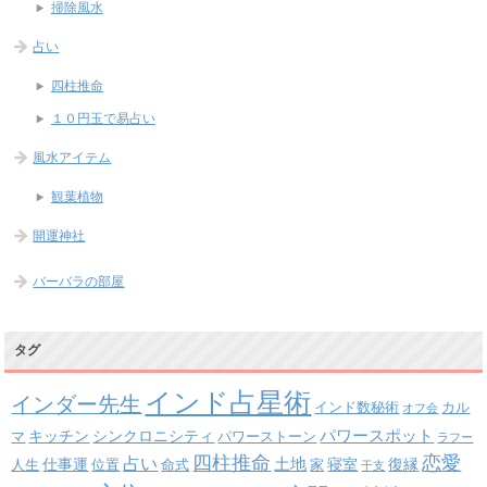
掃除風水
占い
四柱推命
１０円玉で易占い
風水アイテム
観葉植物
開運神社
バーバラの部屋
タグ
インド占星術
インダー先生
インド数秘術
カル
オフ会
パワースポット
キッチン
シンクロニシティ
パワーストーン
マ
ラフー
四柱推命
恋愛
占い
土地
復縁
仕事運
寝室
人生
位置
命式
家
干支