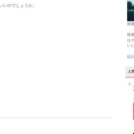
いいのでしょうか。
開運
開運
は
い
続
人