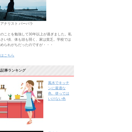
アナリスト バーバラ
のことを勉強して30年以上が過ぎました。私
小さい頃、体も頭も弱く、家は貧乏。学校では
じめられがちだったのですが・・・
きはこちら
気記事ランキング
風水でキッチ
ンに最適な
色、使っては
いけない色