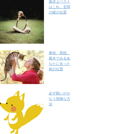
風水上ベスト
はこれ。玄関
の鏡の位置
東枕、西枕、
風水でみるあ
なたに合った
枕の位置
必ず願いがか
なう危険な方
法