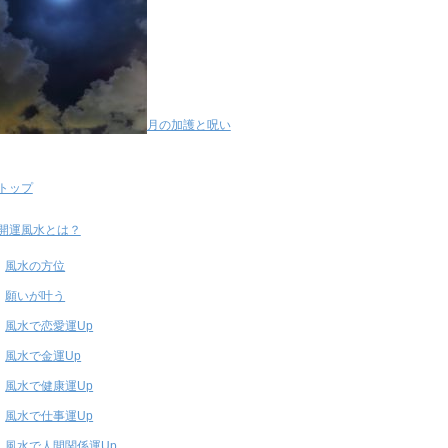
月の加護と呪い
トップ
開運風水とは？
風水の方位
願いが叶う
風水で恋愛運Up
風水で金運Up
風水で健康運Up
風水で仕事運Up
風水で人間関係運Up