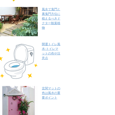
風水で鬼門と
裏鬼門方位に
植えるべきド
クター観葉植
物
開運トイレ風
水-トイレマ
ットの色や注
意点
玄関マットの
色は風水の重
要ポイント