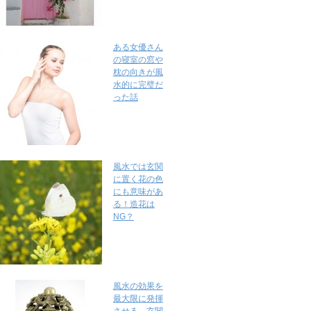
ある女優さん
の寝室の窓や
枕の向きが風
水的に完璧だ
った話
風水では玄関
に置く花の色
にも意味があ
る！造花は
NG？
風水の効果を
最大限に発揮