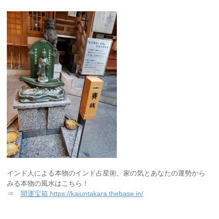
インド人による本物のインド占星術、家の気とあなたの運勢から
みる本物の風水はこちら！
⇒
開運宝箱 https://kaiuntakara.thebase.in/