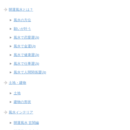
開運風水とは？
風水の方位
願いが叶う
風水で恋愛運Up
風水で金運Up
風水で健康運Up
風水で仕事運Up
風水で人間関係運Up
土地・建物
土地
建物の形状
風水インテリア
開運風水 玄関編