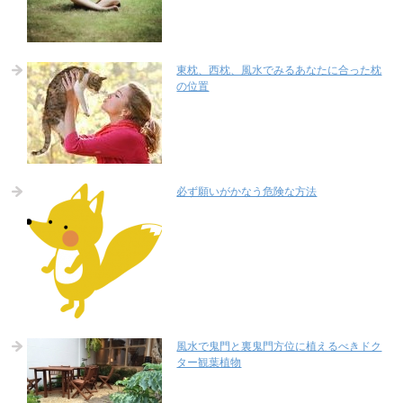
東枕、西枕、風水でみるあなたに合った枕
の位置
必ず願いがかなう危険な方法
風水で鬼門と裏鬼門方位に植えるべきドク
ター観葉植物