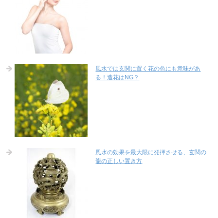
風水では玄関に置く花の色にも意味があ
る！造花はNG？
風水の効果を最大限に発揮させる、玄関の
龍の正しい置き方