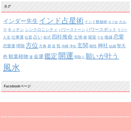
タグ
インド占星術
インダー先生
インド数秘術
カル
オフ会
パワースポット
キッチン
シンクロニシティ
パワーストーン
マ
ラフー
四柱推命
恋愛
占い
土地
復縁
仕事運
寝室
人生
位置
命式
家
干支
方位
玄関
神社
掃除
恋愛運
聖天
易
気
方角
星
沖縄
浄化
相性
結婚
開運
鑑定
願いが叶う
観葉植物
金運
色
運
間取り
風水
Facebookページ