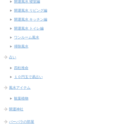
開運風水 寝室編
開運風水 リビング編
開運風水 キッチン編
開運風水 トイレ編
ワンルーム風水
掃除風水
占い
四柱推命
１０円玉で易占い
風水アイテム
観葉植物
開運神社
バーバラの部屋