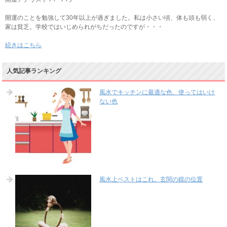
開運のことを勉強して30年以上が過ぎました。私は小さい頃、体も頭も弱く、
家は貧乏。学校ではいじめられがちだったのですが・・・
続きはこちら
人気記事ランキング
風水でキッチンに最適な色、使ってはいけ
ない色
風水上ベストはこれ。玄関の鏡の位置