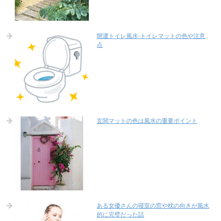
開運トイレ風水-トイレマットの色や注意
点
玄関マットの色は風水の重要ポイント
ある女優さんの寝室の窓や枕の向きが風水
的に完璧だった話