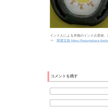
インド人による本物のインド占星術、
⇒
開運宝箱 https://kaiuntakara.theba
コメントを残す