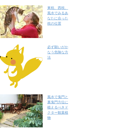
東枕、西枕、
風水でみるあ
なたに合った
枕の位置
必ず願いがか
なう危険な方
法
風水で鬼門と
裏鬼門方位に
植えるべきド
クター観葉植
物