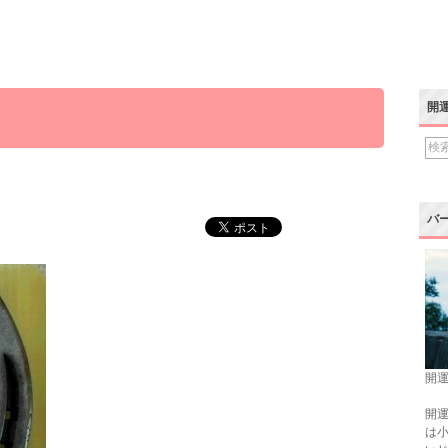
開
バ
開運
開運
は