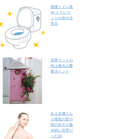
開運トイレ風
水-トイレマ
ットの色や注
意点
玄関マットの
色は風水の重
要ポイント
ある女優さん
の寝室の窓や
枕の向きが風
水的に完璧だ
った話