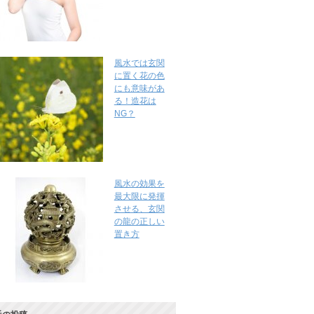
風水では玄関
に置く花の色
にも意味があ
る！造花は
NG？
風水の効果を
最大限に発揮
させる、玄関
の龍の正しい
置き方