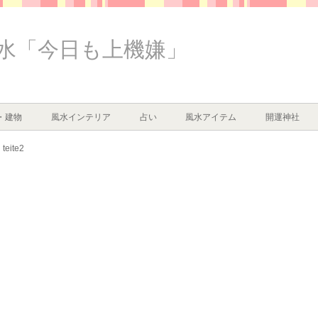
水「今日も上機嫌」
・建物
風水インテリア
占い
風水アイテム
開運神社
teite2