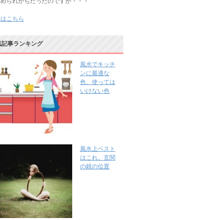
じめられがちだったのですが・・・
きはこちら
気記事ランキング
風水でキッチ
ンに最適な
色、使っては
いけない色
風水上ベスト
はこれ。玄関
の鏡の位置