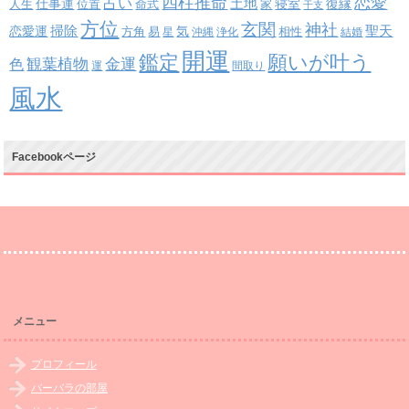
四柱推命
恋愛
占い
土地
復縁
仕事運
寝室
人生
位置
命式
家
干支
方位
玄関
神社
掃除
恋愛運
聖天
易
気
方角
星
沖縄
浄化
相性
結婚
開運
鑑定
願いが叶う
観葉植物
金運
色
運
間取り
風水
Facebookページ
メニュー
プロフィール
バーバラの部屋