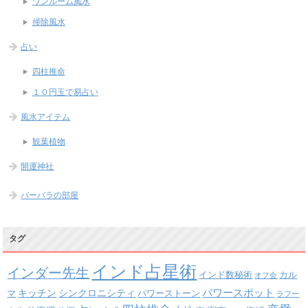
ワンルーム風水
掃除風水
占い
四柱推命
１０円玉で易占い
風水アイテム
観葉植物
開運神社
バーバラの部屋
タグ
インド占星術
インダー先生
インド数秘術
カル
オフ会
パワースポット
キッチン
シンクロニシティ
パワーストーン
マ
ラフー