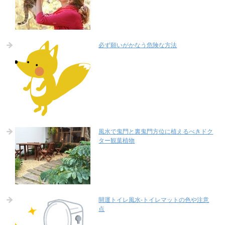
必ず願いがかなう危険な方法
風水で鬼門と裏鬼門方位に植えるべきドク
ター観葉植物
開運トイレ風水-トイレマットの色や注意
点