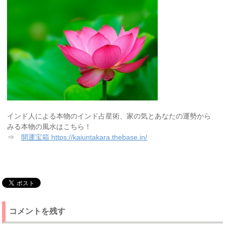
インド人による本物のインド占星術、家の気とあなたの運勢から
みる本物の風水はこちら！
⇒
開運宝箱 https://kaiuntakara.thebase.in/
コメントを残す