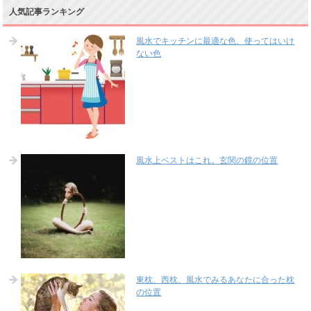
人気記事ランキング
風水でキッチンに最適な色、使ってはいけ
ない色
風水上ベストはこれ。玄関の鏡の位置
東枕、西枕、風水でみるあなたに合った枕
の位置