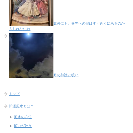
意外にも、異界への扉はすぐ近くにあるのか
もしれないね
月の加護と呪い
トップ
開運風水とは？
風水の方位
願いが叶う