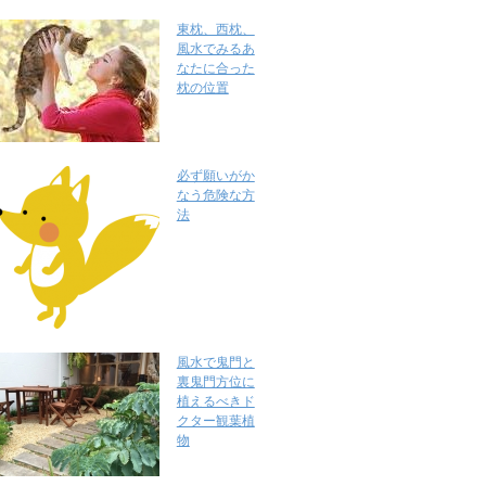
東枕、西枕、
風水でみるあ
なたに合った
枕の位置
必ず願いがか
なう危険な方
法
風水で鬼門と
裏鬼門方位に
植えるべきド
クター観葉植
物