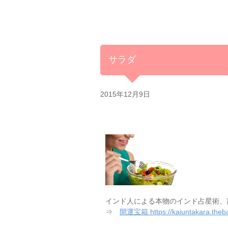
サラダ
2015年12月9日
インド人による本物のインド占星術、
⇒
開運宝箱 https://kaiuntakara.theba