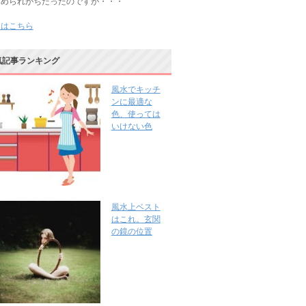
じめられがちだったのですが・・・
きはこちら
気記事ランキング
風水でキッチ
ンに最適な
色、使っては
いけない色
風水上ベスト
はこれ。玄関
の鏡の位置