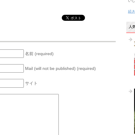
い
続
人
名前 (required)
Mail (will not be published) (required)
サイト