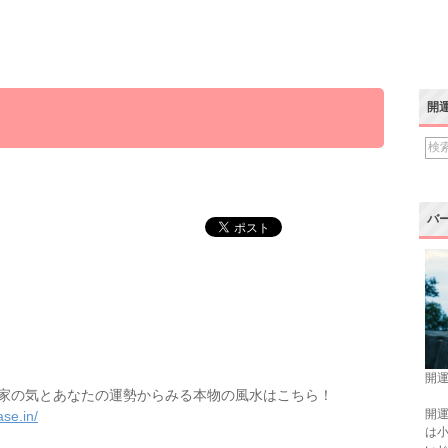
開
バ
開運
家の気とあなたの運勢からみる本物の風水はこちら！
開運
se.in/
は