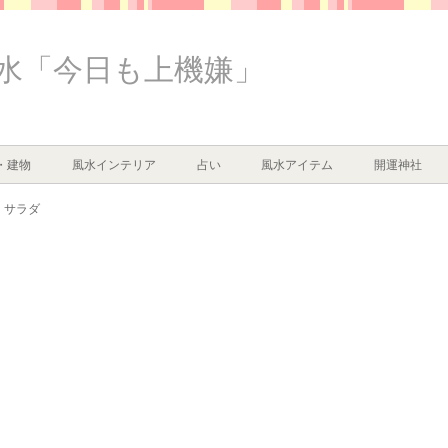
水「今日も上機嫌」
・建物
風水インテリア
占い
風水アイテム
開運神社
サラダ