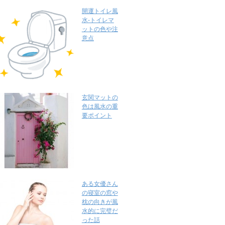
開運トイレ風
水-トイレマ
ットの色や注
意点
玄関マットの
色は風水の重
要ポイント
ある女優さん
の寝室の窓や
枕の向きが風
水的に完璧だ
った話