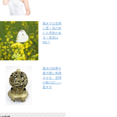
風水では玄関
に置く花の色
にも意味があ
る！造花は
NG？
風水の効果を
最大限に発揮
させる、玄関
の龍の正しい
置き方