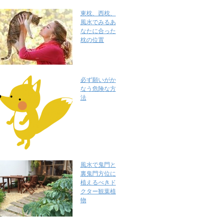
東枕、西枕、
風水でみるあ
なたに合った
枕の位置
必ず願いがか
なう危険な方
法
風水で鬼門と
裏鬼門方位に
植えるべきド
クター観葉植
物