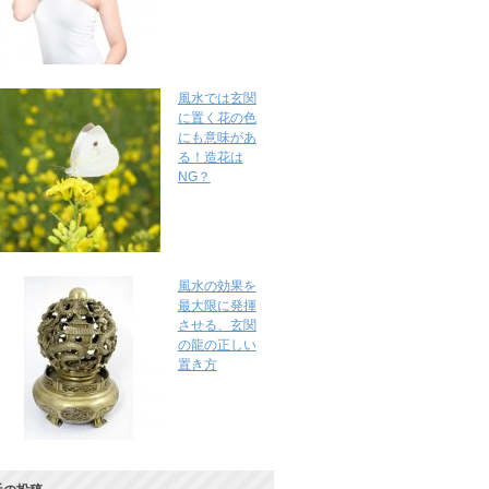
風水では玄関
に置く花の色
にも意味があ
る！造花は
NG？
風水の効果を
最大限に発揮
させる、玄関
の龍の正しい
置き方