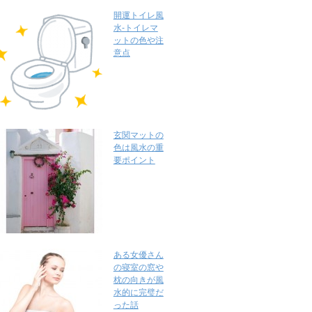
開運トイレ風
水-トイレマ
ットの色や注
意点
玄関マットの
色は風水の重
要ポイント
ある女優さん
の寝室の窓や
枕の向きが風
水的に完璧だ
った話