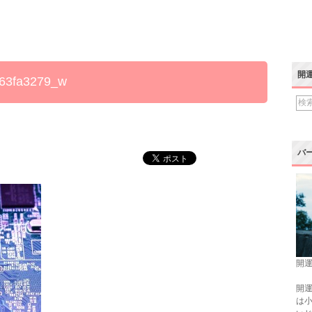
開
63fa3279_w
バ
開運
開運
は