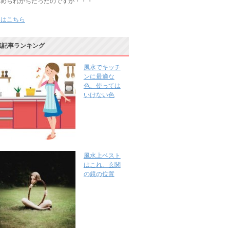
じめられがちだったのですが・・・
きはこちら
気記事ランキング
風水でキッチ
ンに最適な
色、使っては
いけない色
風水上ベスト
はこれ。玄関
の鏡の位置