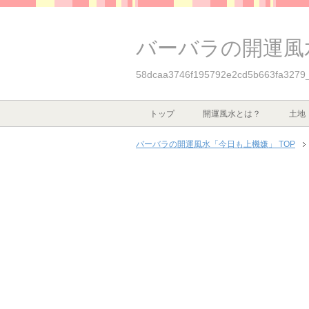
バーバラの開運風
58dcaa3746f195792e2cd5b663fa3279
トップ
開運風水とは？
土地
バーバラの開運風水「今日も上機嫌」 TOP