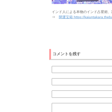
インド人による本物のインド占星術、
⇒
開運宝箱 https://kaiuntakara.theba
コメントを残す