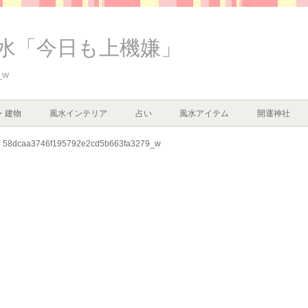
水「今日も上機嫌」
_w
・建物
風水インテリア
占い
風水アイテム
開運神社
58dcaa3746f195792e2cd5b663fa3279_w