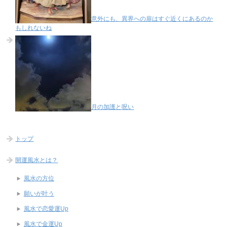
意外にも、異界への扉はすぐ近くにあるのか
もしれないね
月の加護と呪い
トップ
開運風水とは？
風水の方位
願いが叶う
風水で恋愛運Up
風水で金運Up