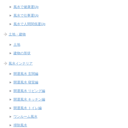
風水で健康運Up
風水で仕事運Up
風水で人間関係運Up
土地・建物
土地
建物の形状
風水インテリア
開運風水 玄関編
開運風水 寝室編
開運風水 リビング編
開運風水 キッチン編
開運風水 トイレ編
ワンルーム風水
掃除風水