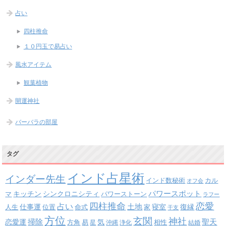
占い
四柱推命
１０円玉で易占い
風水アイテム
観葉植物
開運神社
バーバラの部屋
タグ
インド占星術
インダー先生
インド数秘術
カル
オフ会
パワースポット
キッチン
シンクロニシティ
パワーストーン
マ
ラフー
四柱推命
恋愛
占い
土地
復縁
仕事運
寝室
人生
位置
命式
家
干支
方位
玄関
神社
掃除
恋愛運
聖天
易
気
方角
星
沖縄
浄化
相性
結婚