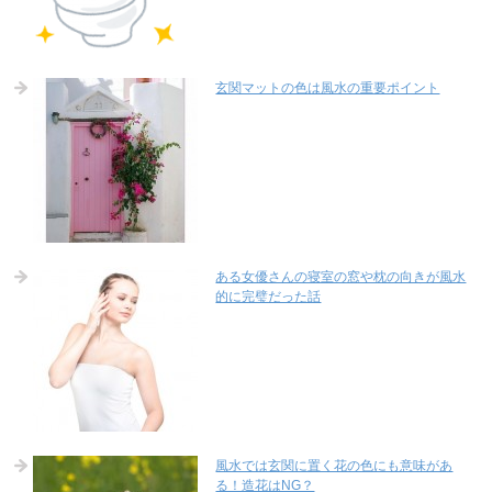
玄関マットの色は風水の重要ポイント
ある女優さんの寝室の窓や枕の向きが風水
的に完璧だった話
風水では玄関に置く花の色にも意味があ
る！造花はNG？