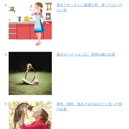
風水でキッチンに最適な色、使ってはいけ
ない色
風水上ベストはこれ。玄関の鏡の位置
東枕、西枕、風水でみるあなたに合った枕
の位置