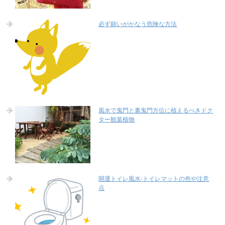
必ず願いがかなう危険な方法
風水で鬼門と裏鬼門方位に植えるべきドク
ター観葉植物
開運トイレ風水-トイレマットの色や注意
点