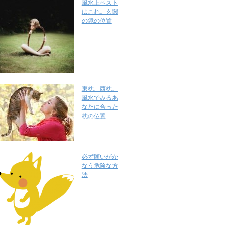
風水上ベスト
はこれ。玄関
の鏡の位置
東枕、西枕、
風水でみるあ
なたに合った
枕の位置
必ず願いがか
なう危険な方
法