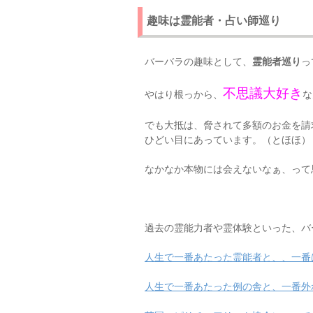
趣味は霊能者・占い師巡り
バーバラの趣味として、
霊能者巡り
っ
不思議大好き
やはり根っから、
な
でも大抵は、脅されて多額のお金を請
ひどい目にあっています。（とほほ）
なかなか本物には会えないなぁ、って
過去の霊能力者や霊体験といった、バ
人生で一番あたった霊能者と、、一番
人生で一番あたった例の舎と、一番外