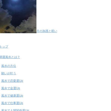
月の加護と呪い
トップ
開運風水とは？
風水の方位
願いが叶う
風水で恋愛運Up
風水で金運Up
風水で健康運Up
風水で仕事運Up
風水で人間関係運Up