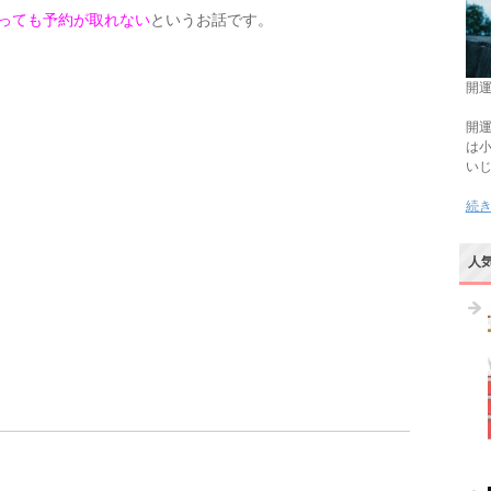
っても予約が取れない
というお話です。
開運
開運
は
い
続
人