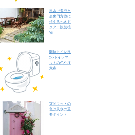
風水で鬼門と
裏鬼門方位に
植えるべきド
クター観葉植
物
開運トイレ風
水-トイレマ
ットの色や注
意点
玄関マットの
色は風水の重
要ポイント