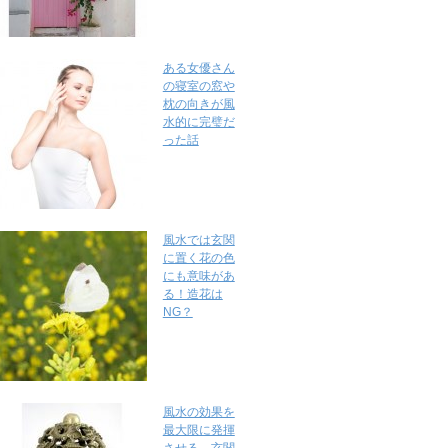
ある女優さん
の寝室の窓や
枕の向きが風
水的に完璧だ
った話
風水では玄関
に置く花の色
にも意味があ
る！造花は
NG？
風水の効果を
最大限に発揮