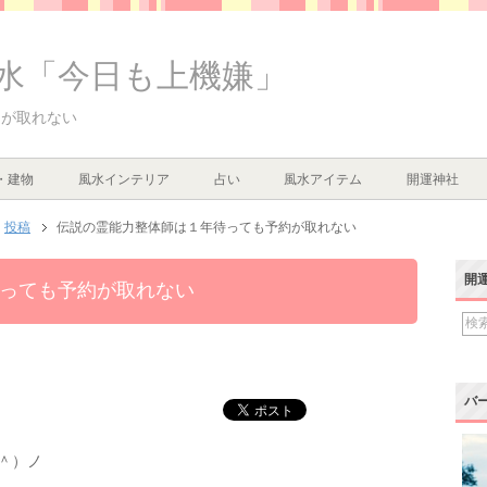
水「今日も上機嫌」
約が取れない
・建物
風水インテリア
占い
風水アイテム
開運神社
投稿
伝説の霊能力整体師は１年待っても予約が取れない
開
っても予約が取れない
バ
＾）ノ