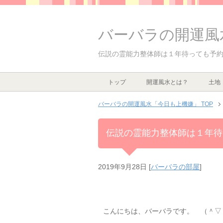
バーバラの開運風
伝説の霊能力整体師は１年待っても予
トップ
開運風水とは？
土地
バーバラの開運風水「今日も上機嫌」 TOP
伝説の霊能力整体師は１年待
2019年9月28日
[
バーバラの部屋
]
こんにちは、バーバラです。 （＾▽