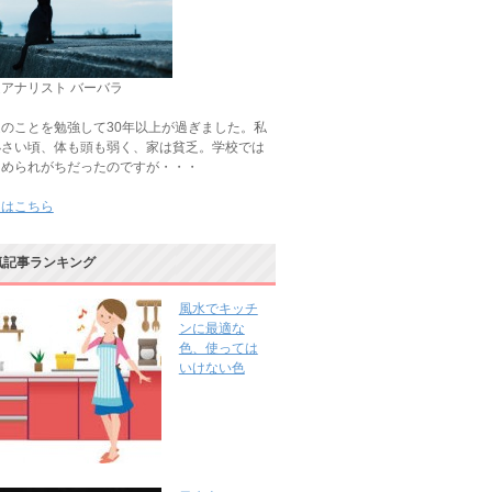
アナリスト バーバラ
のことを勉強して30年以上が過ぎました。私
小さい頃、体も頭も弱く、家は貧乏。学校では
じめられがちだったのですが・・・
きはこちら
気記事ランキング
風水でキッチ
ンに最適な
色、使っては
いけない色