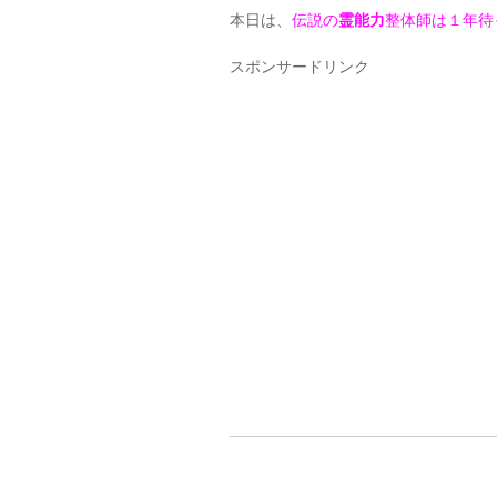
本日は、
伝説の
霊能力
整体師は１年待
スポンサードリンク