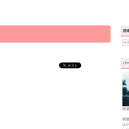
開
バ
開運
開運
は