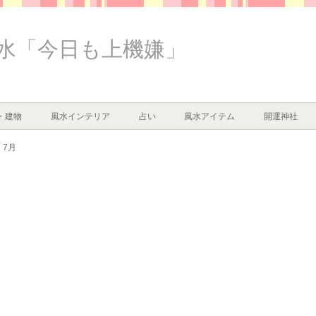
水「今日も上機嫌」
・建物
風水インテリア
占い
風水アイテム
開運神社
7月