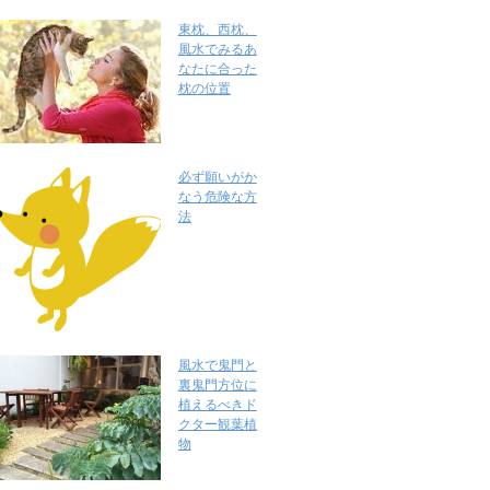
東枕、西枕、
風水でみるあ
なたに合った
枕の位置
必ず願いがか
なう危険な方
法
風水で鬼門と
裏鬼門方位に
植えるべきド
クター観葉植
物