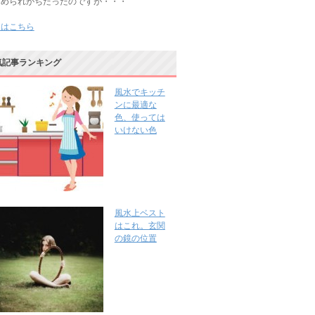
じめられがちだったのですが・・・
きはこちら
気記事ランキング
風水でキッチ
ンに最適な
色、使っては
いけない色
風水上ベスト
はこれ。玄関
の鏡の位置