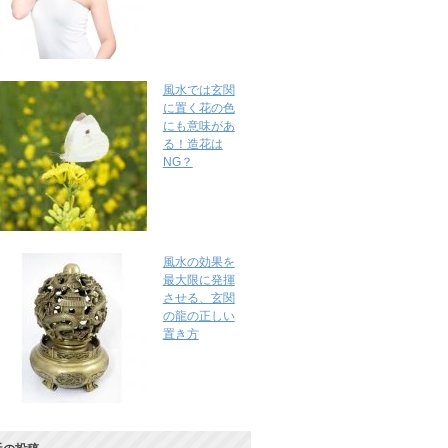
風水では玄関
に置く花の色
にも意味があ
る！造花は
NG？
風水の効果を
最大限に発揮
させる、玄関
の龍の正しい
置き方