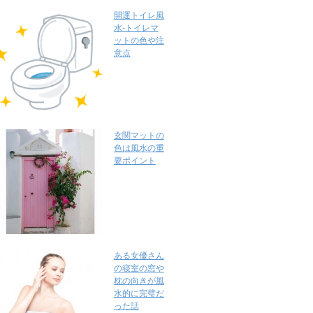
開運トイレ風
水-トイレマ
ットの色や注
意点
玄関マットの
色は風水の重
要ポイント
ある女優さん
の寝室の窓や
枕の向きが風
水的に完璧だ
った話