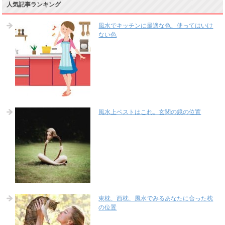
人気記事ランキング
風水でキッチンに最適な色、使ってはいけ
ない色
風水上ベストはこれ。玄関の鏡の位置
東枕、西枕、風水でみるあなたに合った枕
の位置