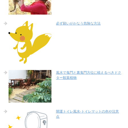
必ず願いがかなう危険な方法
風水で鬼門と裏鬼門方位に植えるべきドク
ター観葉植物
開運トイレ風水-トイレマットの色や注意
点