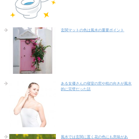
玄関マットの色は風水の重要ポイント
ある女優さんの寝室の窓や枕の向きが風水
的に完璧だった話
風水では玄関に置く花の色にも意味があ