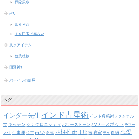
掃除風水
占い
四柱推命
１０円玉で易占い
風水アイテム
観葉植物
開運神社
バーバラの部屋
タグ
インド占星術
インダー先生
インド数秘術
カル
オフ会
パワースポット
キッチン
シンクロニシティ
パワーストーン
マ
ラフー
四柱推命
恋愛
占い
土地
復縁
仕事運
寝室
人生
位置
命式
家
干支