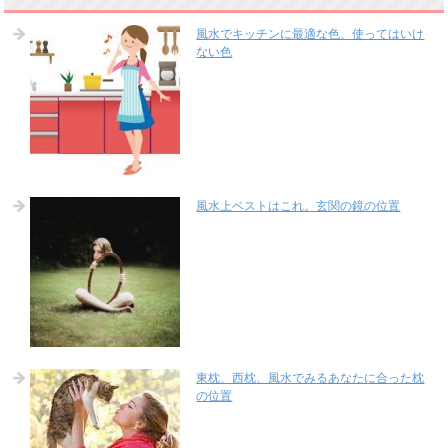
風水でキッチンに最適な色、使ってはいけ
ない色
風水上ベストはこれ。玄関の鏡の位置
東枕、西枕、風水でみるあなたに合った枕
の位置