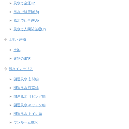
風水で金運Up
風水で健康運Up
風水で仕事運Up
風水で人間関係運Up
土地・建物
土地
建物の形状
風水インテリア
開運風水 玄関編
開運風水 寝室編
開運風水 リビング編
開運風水 キッチン編
開運風水 トイレ編
ワンルーム風水