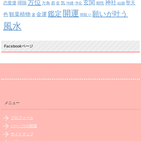
方位
玄関
神社
掃除
恋愛運
聖天
易
気
方角
星
沖縄
浄化
相性
結婚
開運
鑑定
願いが叶う
観葉植物
金運
色
運
間取り
風水
Facebookページ
メニュー
プロフィール
バーバラの部屋
サイトマップ