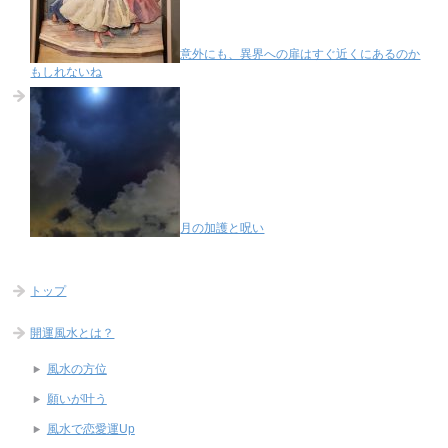
意外にも、異界への扉はすぐ近くにあるのか
もしれないね
月の加護と呪い
トップ
開運風水とは？
風水の方位
願いが叶う
風水で恋愛運Up