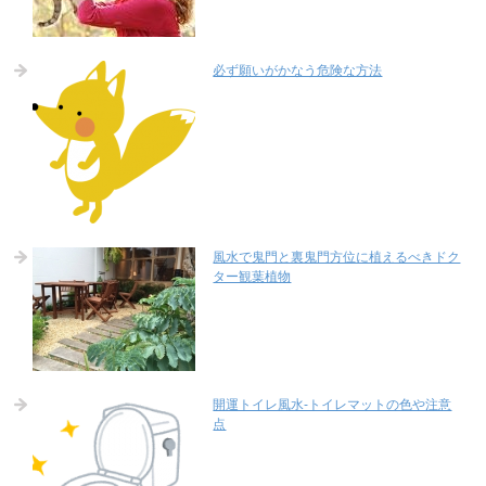
必ず願いがかなう危険な方法
風水で鬼門と裏鬼門方位に植えるべきドク
ター観葉植物
開運トイレ風水-トイレマットの色や注意
点