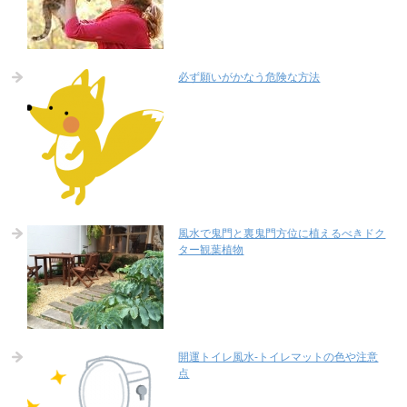
必ず願いがかなう危険な方法
風水で鬼門と裏鬼門方位に植えるべきドク
ター観葉植物
開運トイレ風水-トイレマットの色や注意
点