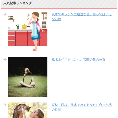
人気記事ランキング
風水でキッチンに最適な色、使ってはいけ
ない色
風水上ベストはこれ。玄関の鏡の位置
東枕、西枕、風水でみるあなたに合った枕
の位置