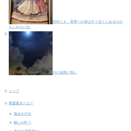
意外にも、異界への扉はすぐ近くにあるのか
もしれないね
月の加護と呪い
トップ
開運風水とは？
風水の方位
願いが叶う