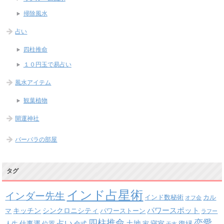
掃除風水
占い
四柱推命
１０円玉で易占い
風水アイテム
観葉植物
開運神社
バーバラの部屋
タグ
インド占星術
インダー先生
インド数秘術
カル
オフ会
パワースポット
キッチン
シンクロニシティ
パワーストーン
マ
ラフー
四柱推命
恋愛
占い
土地
復縁
仕事運
寝室