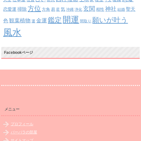
人生
位置
命式
家
干支
方位
玄関
神社
掃除
恋愛運
聖天
易
気
方角
星
沖縄
浄化
相性
結婚
開運
鑑定
願いが叶う
観葉植物
金運
色
運
間取り
風水
Facebookページ
メニュー
プロフィール
バーバラの部屋
サイトマップ