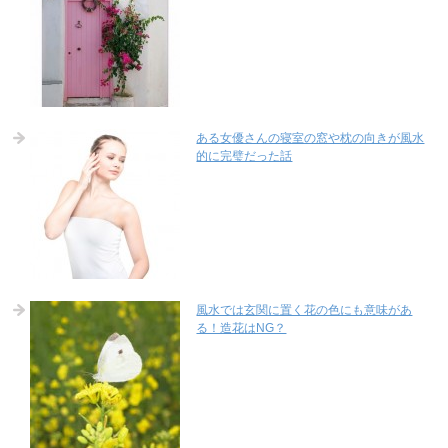
ある女優さんの寝室の窓や枕の向きが風水
的に完璧だった話
風水では玄関に置く花の色にも意味があ
る！造花はNG？