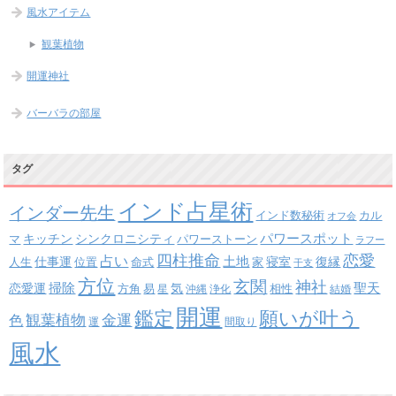
風水アイテム
観葉植物
開運神社
バーバラの部屋
タグ
インド占星術
インダー先生
インド数秘術
カル
オフ会
パワースポット
キッチン
シンクロニシティ
パワーストーン
マ
ラフー
四柱推命
恋愛
占い
土地
復縁
仕事運
寝室
人生
位置
命式
家
干支
方位
玄関
神社
掃除
恋愛運
聖天
易
気
方角
星
沖縄
浄化
相性
結婚
開運
鑑定
願いが叶う
観葉植物
金運
色
運
間取り
風水