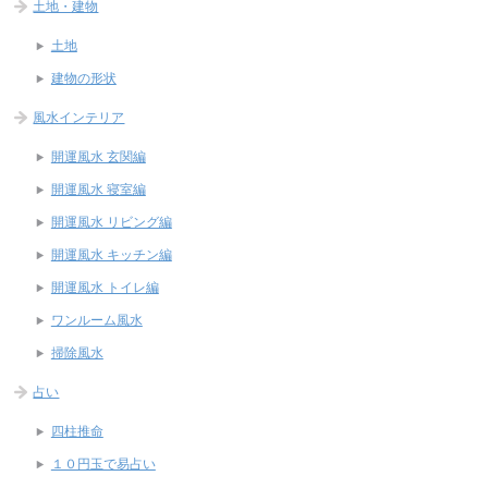
土地・建物
土地
建物の形状
風水インテリア
開運風水 玄関編
開運風水 寝室編
開運風水 リビング編
開運風水 キッチン編
開運風水 トイレ編
ワンルーム風水
掃除風水
占い
四柱推命
１０円玉で易占い