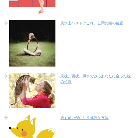
風水上ベストはこれ。玄関の鏡の位置
東枕、西枕、風水でみるあなたに合った枕
の位置
必ず願いがかなう危険な方法