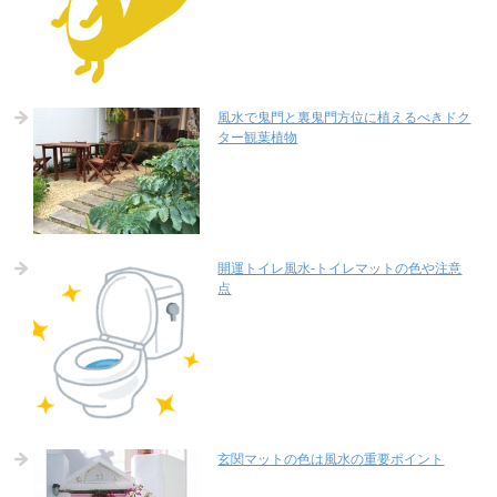
風水で鬼門と裏鬼門方位に植えるべきドク
ター観葉植物
開運トイレ風水-トイレマットの色や注意
点
玄関マットの色は風水の重要ポイント