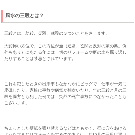
風水の三殺とは？
三殺とは、劫殺、災殺、歳殺の３つのことをさします。
大変怖い方位で、この方位が坐（通常、玄関と反対の家の奥。例
外もあり）にあたる年には一切のリフォームや庭の土を掘り返し
たりすることは禁忌とされています。
これを犯したときの出来事もなかなかにビッグで、仕事が一気に
座礁したり、家族に事故や病気が相次いだり、年の三殺と月の三
殺を両方とも犯した例では、突然の死亡事故につながったことも
ございます。
ちょっとした壁紙を張り替えるなどはともかく、壁に穴をあける
ような大きなリフォームをするのであれば、年や月の三殺は避け