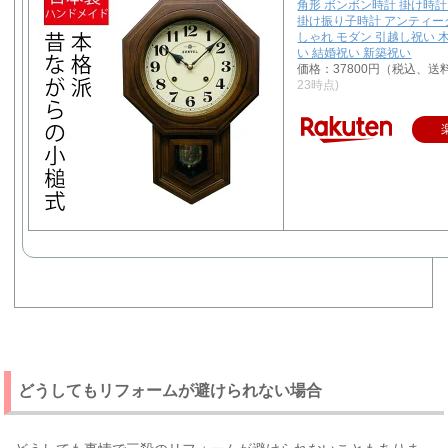
角形 ボンボン時計 掛け時計
掛け振り子時計 アンティーク
しゃれ モダン 引越し祝い 
い 結婚祝い 新築祝い
価格：37800円（税込、送
23時点)
どうしてもリフォームが避けられない場合