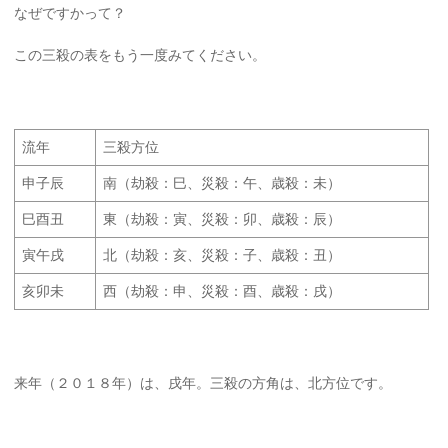
なぜですかって？
この三殺の表をもう一度みてください。
流年
三殺方位
申子辰
南（劫殺：巳、災殺：午、歳殺：未）
巳酉丑
東（劫殺：寅、災殺：卯、歳殺：辰）
寅午戌
北（劫殺：亥、災殺：子、歳殺：丑）
亥卯未
西（劫殺：申、災殺：酉、歳殺：戌）
来年（２０１８年）は、戌年。三殺の方角は、北方位です。