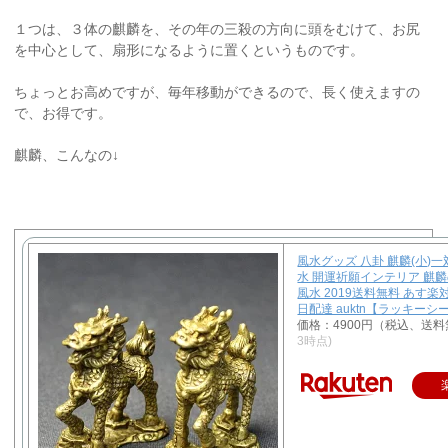
１つは、３体の麒麟を、その年の三殺の方向に頭をむけて、お尻
を中心として、扇形になるように置くというものです。
ちょっとお高めですが、毎年移動ができるので、長く使えますの
で、お得です。
麒麟、こんなの↓
風水グッズ 八卦 麒麟(小)一
水 開運祈願インテリア 麒麟
風水 2019送料無料 あす楽
日配達 auktn【ラッキー
価格：4900円（税込、送料
3時点)