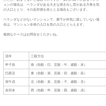
ョンの場合は、ベランダがある大きな掃き出し窓がある方角を気
の入口ととり、その反対側を坐ととる場合もございます。
ベランダなどがないマンションで、廊下が外気に面していない場
合は、マンション全体の入口を気の入口ととらえます。
複雑なケースはお問合せくださいね。
流年
三殺方位
申子辰
南（劫殺：巳、災殺：午、歳殺：未）
巳酉丑
東（劫殺：寅、災殺：卯、歳殺：辰）
寅午戌
北（劫殺：亥、災殺：子、歳殺：丑）
亥卯未
西（劫殺：申、災殺：酉、歳殺：戌）