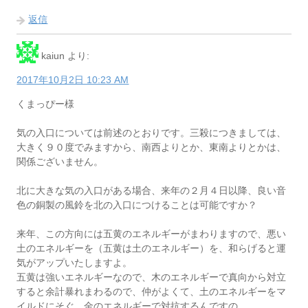
返信
kaiun
より:
2017年10月2日 10:23 AM
くまっぴー様
気の入口については前述のとおりです。三殺につきましては、
大きく９０度でみますから、南西よりとか、東南よりとかは、
関係ございません。
北に大きな気の入口がある場合、来年の２月４日以降、良い音
色の銅製の風鈴を北の入口につけることは可能ですか？
来年、この方向には五黄のエネルギーがまわりますので、悪い
土のエネルギーを（五黄は土のエネルギー）を、和らげると運
気がアップいたしますよ。
五黄は強いエネルギーなので、木のエネルギーで真向から対立
すると余計暴れまわるので、仲がよくて、土のエネルギーをマ
イルドにそぐ、金のエネルギーで対抗するんですの。