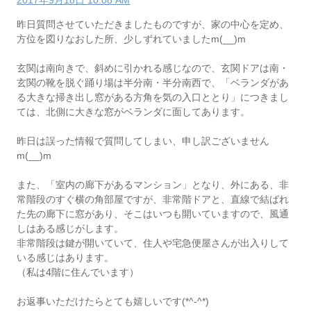
2017年9月18日 10:08 AM
昨日質問させていただきましたものですが、家の中心を定め、
方位を図りなおした所、少しずれていましたm(__)m
玄関は南向きで、斜めに引かれる感じなので、玄関ドアは南・
玄関の靴を脱ぐ踊り場は半分南・半分南西で、「ベランダがあ
る大きな掃き出し窓がある方角を気の入口ととり」につきまし
ては、北側に大きな窓がベランダに面してあります。
昨日は誤った情報で質問してしまい、申し訳ございません
m(__)m
また、「室内の廊下があるマンション」となり、外にある、非
常階段のすぐ横の角部屋ですが、非常階ドアと、直線で結ばれ
た先の廊下に窓があり、そこはいつも開いていますので、風通
しはある感じがします。
非常階段は鍵が開いていて、住人や宅急便屋さんが出入りして
いる感じはあります。
（私は4階に住んでいます）
お返事いただけたらとても嬉しいです(*^-^*)