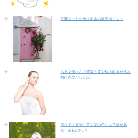
玄関マットの色は風水の重要ポイント
ある女優さんの寝室の窓や枕の向きが風水
的に完璧だった話
風水では玄関に置く花の色にも意味があ
る！造花はNG？