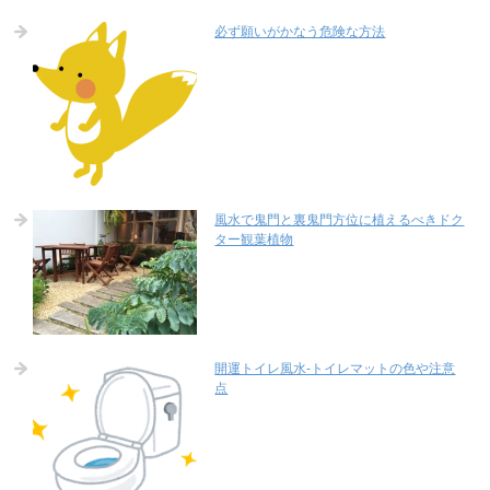
必ず願いがかなう危険な方法
風水で鬼門と裏鬼門方位に植えるべきドク
ター観葉植物
開運トイレ風水-トイレマットの色や注意
点