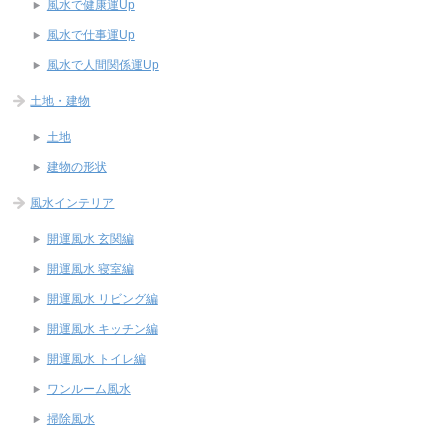
風水で健康運Up
風水で仕事運Up
風水で人間関係運Up
土地・建物
土地
建物の形状
風水インテリア
開運風水 玄関編
開運風水 寝室編
開運風水 リビング編
開運風水 キッチン編
開運風水 トイレ編
ワンルーム風水
掃除風水