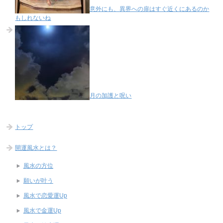
意外にも、異界への扉はすぐ近くにあるのか
もしれないね
月の加護と呪い
トップ
開運風水とは？
風水の方位
願いが叶う
風水で恋愛運Up
風水で金運Up