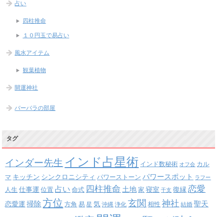
占い
四柱推命
１０円玉で易占い
風水アイテム
観葉植物
開運神社
バーバラの部屋
タグ
インド占星術
インダー先生
インド数秘術
カル
オフ会
パワースポット
キッチン
シンクロニシティ
パワーストーン
マ
ラフー
四柱推命
恋愛
占い
土地
復縁
仕事運
寝室
人生
位置
命式
家
干支
方位
玄関
神社
掃除
恋愛運
聖天
易
気
方角
星
沖縄
浄化
相性
結婚