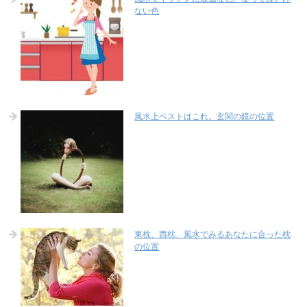
ない色
風水上ベストはこれ。玄関の鏡の位置
東枕、西枕、風水でみるあなたに合った枕
の位置