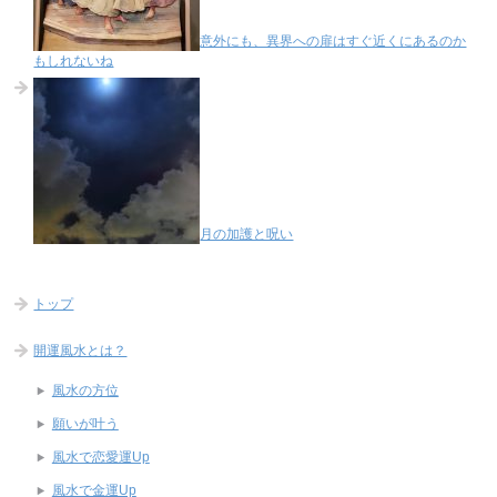
意外にも、異界への扉はすぐ近くにあるのか
もしれないね
月の加護と呪い
トップ
開運風水とは？
風水の方位
願いが叶う
風水で恋愛運Up
風水で金運Up