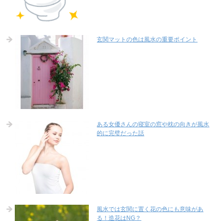
玄関マットの色は風水の重要ポイント
ある女優さんの寝室の窓や枕の向きが風水
的に完璧だった話
風水では玄関に置く花の色にも意味があ
る！造花はNG？