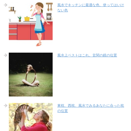
風水でキッチンに最適な色、使ってはいけ
ない色
風水上ベストはこれ。玄関の鏡の位置
東枕、西枕、風水でみるあなたに合った枕
の位置