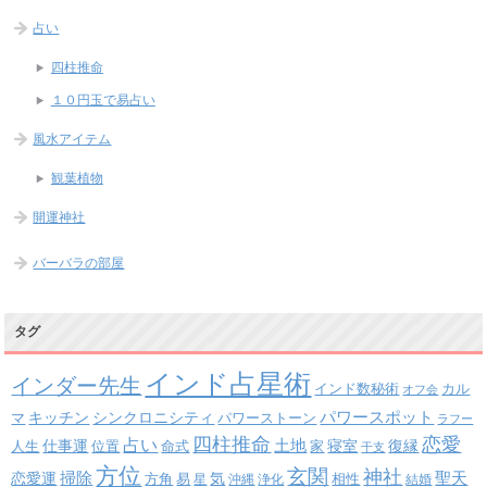
占い
四柱推命
１０円玉で易占い
風水アイテム
観葉植物
開運神社
バーバラの部屋
タグ
インド占星術
インダー先生
インド数秘術
カル
オフ会
パワースポット
キッチン
シンクロニシティ
パワーストーン
マ
ラフー
四柱推命
恋愛
占い
土地
復縁
仕事運
寝室
人生
位置
命式
家
干支
方位
玄関
神社
掃除
恋愛運
聖天
易
気
方角
星
沖縄
浄化
相性
結婚