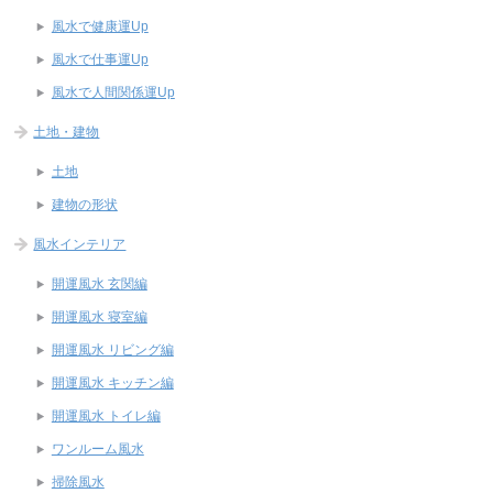
風水で健康運Up
風水で仕事運Up
風水で人間関係運Up
土地・建物
土地
建物の形状
風水インテリア
開運風水 玄関編
開運風水 寝室編
開運風水 リビング編
開運風水 キッチン編
開運風水 トイレ編
ワンルーム風水
掃除風水