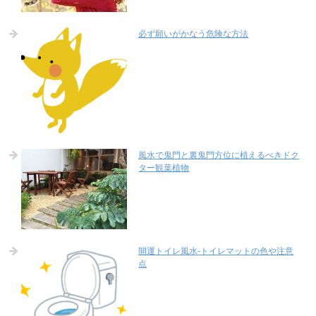
必ず願いがかなう危険な方法
風水で鬼門と裏鬼門方位に植えるべきドク
ター観葉植物
開運トイレ風水-トイレマットの色や注意
点