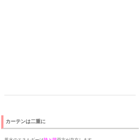
カーテンは二重に
風水のエネルギーは
陰と陽
両方が存在します。