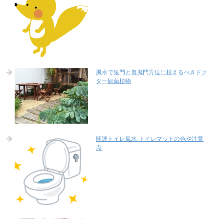
風水で鬼門と裏鬼門方位に植えるべきドク
ター観葉植物
開運トイレ風水-トイレマットの色や注意
点