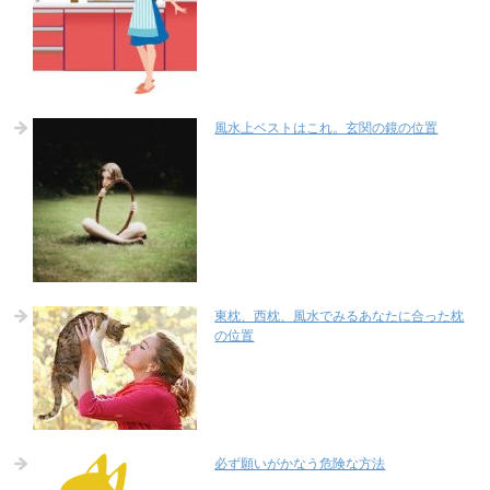
風水上ベストはこれ。玄関の鏡の位置
東枕、西枕、風水でみるあなたに合った枕
の位置
必ず願いがかなう危険な方法