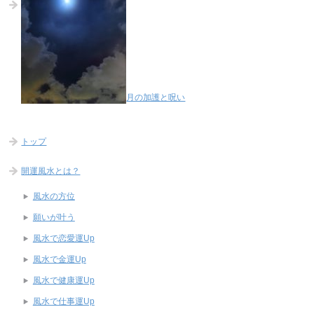
月の加護と呪い
トップ
開運風水とは？
風水の方位
願いが叶う
風水で恋愛運Up
風水で金運Up
風水で健康運Up
風水で仕事運Up