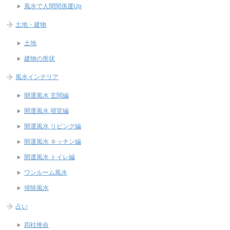
風水で人間関係運Up
土地・建物
土地
建物の形状
風水インテリア
開運風水 玄関編
開運風水 寝室編
開運風水 リビング編
開運風水 キッチン編
開運風水 トイレ編
ワンルーム風水
掃除風水
占い
四柱推命