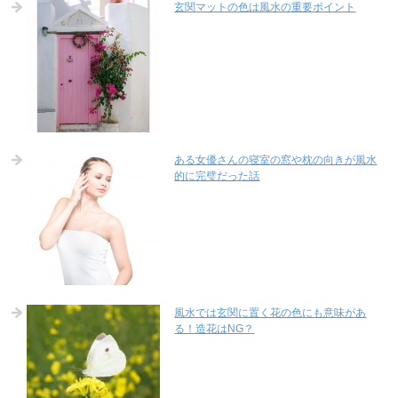
玄関マットの色は風水の重要ポイント
ある女優さんの寝室の窓や枕の向きが風水
的に完璧だった話
風水では玄関に置く花の色にも意味があ
る！造花はNG？