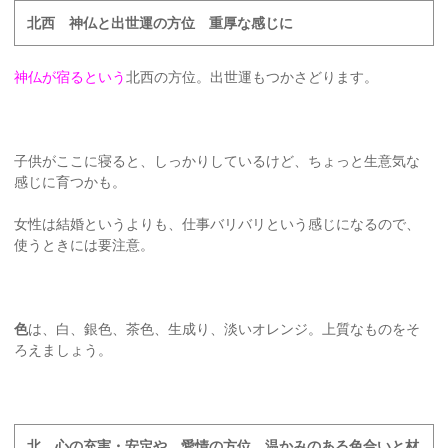
北西 神仏と出世運の方位 重厚な感じに
神仏が宿るという
北西の方位。出世運もつかさどります。
子供がここに寝ると、しっかりしているけど、ちょっと生意気な
感じに育つかも。
女性は結婚というよりも、仕事バリバリという感じになるので、
使うときには要注意。
色
は、白、銀色、茶色、生成り、淡いオレンジ。上質なものをそ
ろえましょう。
北 心の充実・安定や、愛情の方位 温かみのある色合いと材