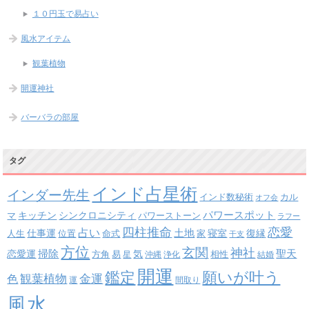
１０円玉で易占い
風水アイテム
観葉植物
開運神社
バーバラの部屋
タグ
インド占星術
インダー先生
インド数秘術
カル
オフ会
パワースポット
キッチン
シンクロニシティ
パワーストーン
マ
ラフー
四柱推命
恋愛
占い
土地
復縁
仕事運
寝室
人生
位置
命式
家
干支
方位
玄関
神社
掃除
恋愛運
聖天
易
気
方角
星
沖縄
浄化
相性
結婚
開運
鑑定
願いが叶う
観葉植物
金運
色
運
間取り
風水