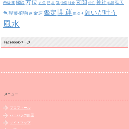
方位
玄関
神社
掃除
恋愛運
聖天
易
気
方角
星
沖縄
浄化
相性
結婚
開運
鑑定
願いが叶う
観葉植物
金運
色
運
間取り
風水
Facebookページ
メニュー
プロフィール
バーバラの部屋
サイトマップ