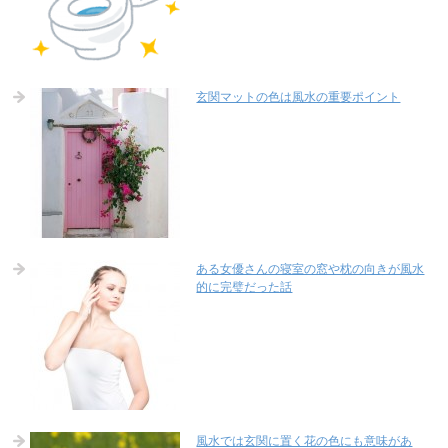
玄関マットの色は風水の重要ポイント
ある女優さんの寝室の窓や枕の向きが風水
的に完璧だった話
風水では玄関に置く花の色にも意味があ