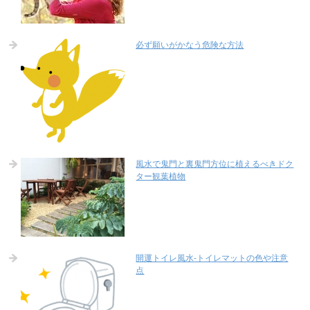
必ず願いがかなう危険な方法
風水で鬼門と裏鬼門方位に植えるべきドク
ター観葉植物
開運トイレ風水-トイレマットの色や注意
点