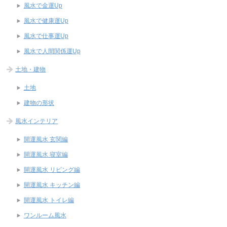
風水で金運Up
風水で健康運Up
風水で仕事運Up
風水で人間関係運Up
土地・建物
土地
建物の形状
風水インテリア
開運風水 玄関編
開運風水 寝室編
開運風水 リビング編
開運風水 キッチン編
開運風水 トイレ編
ワンルーム風水