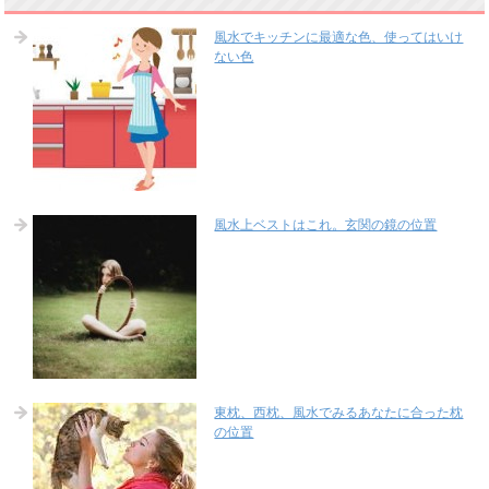
風水でキッチンに最適な色、使ってはいけ
ない色
風水上ベストはこれ。玄関の鏡の位置
東枕、西枕、風水でみるあなたに合った枕
の位置