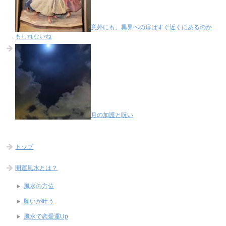
意外にも、異界への扉はすぐ近くにあるのか
もしれないね
月の加護と呪い
トップ
開運風水とは？
風水の方位
願いが叶う
風水で恋愛運Up