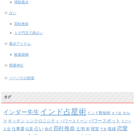
掃除風水
占い
四柱推命
１０円玉で易占い
風水アイテム
観葉植物
開運神社
バーバラの部屋
タグ
インド占星術
インダー先生
インド数秘術
カル
オフ会
パワースポット
キッチン
シンクロニシティ
パワーストーン
マ
ラフー
四柱推命
恋愛
占い
土地
復縁
仕事運
寝室
人生
位置
命式
家
干支