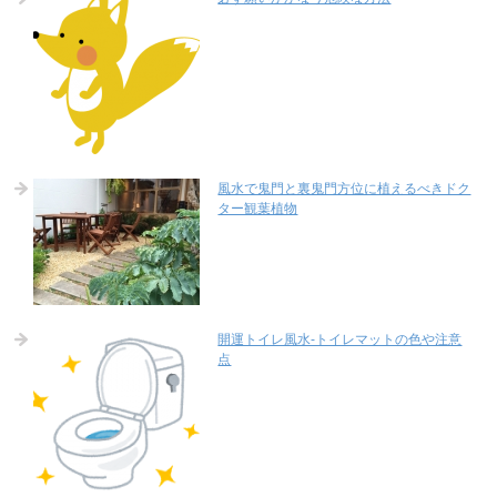
風水で鬼門と裏鬼門方位に植えるべきドク
ター観葉植物
開運トイレ風水-トイレマットの色や注意
点