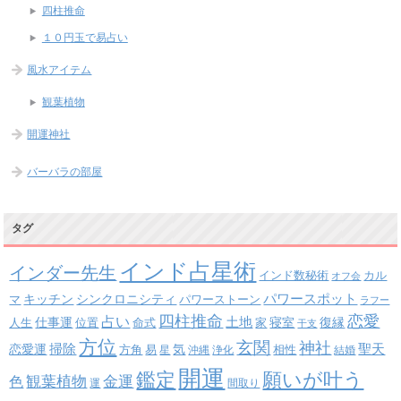
四柱推命
１０円玉で易占い
風水アイテム
観葉植物
開運神社
バーバラの部屋
タグ
インド占星術
インダー先生
インド数秘術
カル
オフ会
パワースポット
キッチン
シンクロニシティ
パワーストーン
マ
ラフー
四柱推命
恋愛
占い
土地
復縁
仕事運
寝室
人生
位置
命式
家
干支
方位
玄関
神社
掃除
恋愛運
聖天
易
気
方角
星
沖縄
浄化
相性
結婚
開運
鑑定
願いが叶う
観葉植物
金運
色
運
間取り