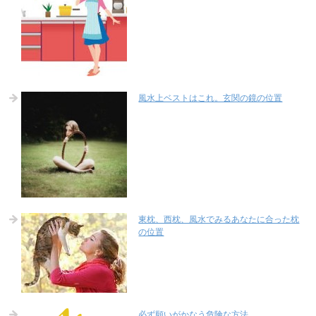
風水上ベストはこれ。玄関の鏡の位置
東枕、西枕、風水でみるあなたに合った枕
の位置
必ず願いがかなう危険な方法