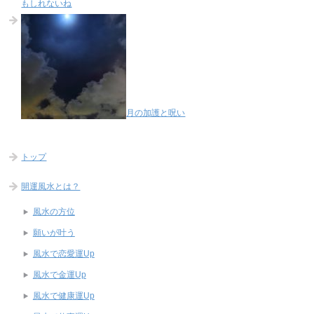
もしれないね
月の加護と呪い
トップ
開運風水とは？
風水の方位
願いが叶う
風水で恋愛運Up
風水で金運Up
風水で健康運Up