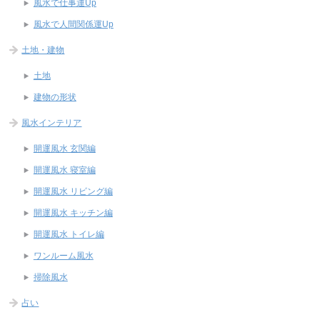
風水で仕事運Up
風水で人間関係運Up
土地・建物
土地
建物の形状
風水インテリア
開運風水 玄関編
開運風水 寝室編
開運風水 リビング編
開運風水 キッチン編
開運風水 トイレ編
ワンルーム風水
掃除風水
占い