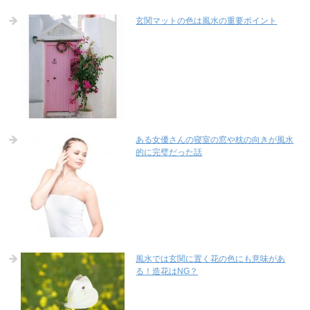
玄関マットの色は風水の重要ポイント
ある女優さんの寝室の窓や枕の向きが風水
的に完璧だった話
風水では玄関に置く花の色にも意味があ
る！造花はNG？