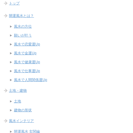
トップ
開運風水とは？
風水の方位
願いが叶う
風水で恋愛運Up
風水で金運Up
風水で健康運Up
風水で仕事運Up
風水で人間関係運Up
土地・建物
土地
建物の形状
風水インテリア
開運風水 玄関編