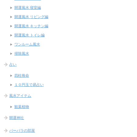
開運風水 寝室編
開運風水 リビング編
開運風水 キッチン編
開運風水 トイレ編
ワンルーム風水
掃除風水
占い
四柱推命
１０円玉で易占い
風水アイテム
観葉植物
開運神社
バーバラの部屋