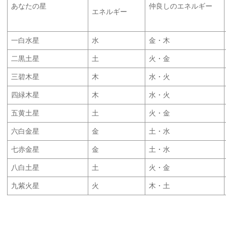
あなたの星
仲良しのエネルギー
エネルギー
一白水星
水
金・木
二黒土星
土
火・金
三碧木星
木
水・火
四緑木星
木
水・火
五黄土星
土
火・金
六白金星
金
土・水
七赤金星
金
土・水
八白土星
土
火・金
九紫火星
火
木・土