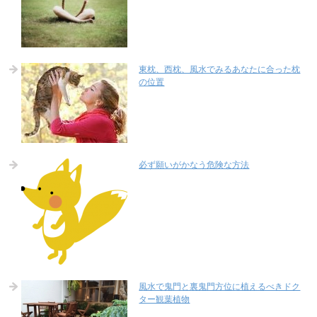
東枕、西枕、風水でみるあなたに合った枕
の位置
必ず願いがかなう危険な方法
風水で鬼門と裏鬼門方位に植えるべきドク
ター観葉植物