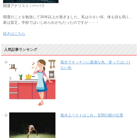
開運アナリスト バーバラ
開運のことを勉強して30年以上が過ぎました。私は小さい頃、体も頭も弱く、
家は貧乏。学校ではいじめられがちだったのですが・・・
続きはこちら
人気記事ランキング
風水でキッチンに最適な色、使ってはいけ
ない色
風水上ベストはこれ。玄関の鏡の位置