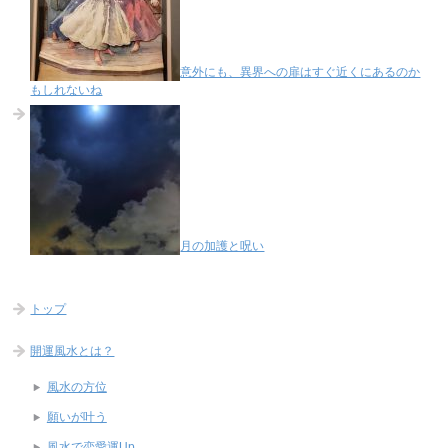
意外にも、異界への扉はすぐ近くにあるのか
もしれないね
月の加護と呪い
トップ
開運風水とは？
風水の方位
願いが叶う
風水で恋愛運Up