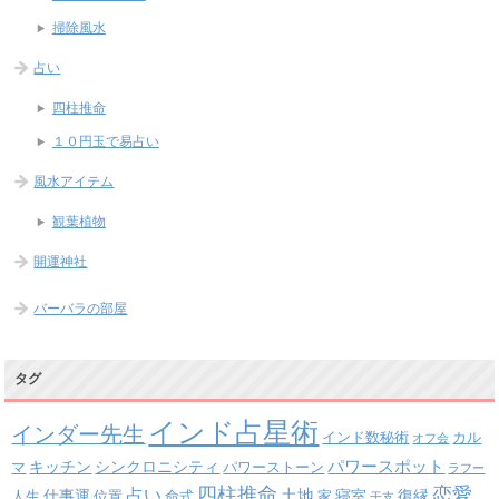
掃除風水
占い
四柱推命
１０円玉で易占い
風水アイテム
観葉植物
開運神社
バーバラの部屋
タグ
インド占星術
インダー先生
インド数秘術
カル
オフ会
パワースポット
キッチン
シンクロニシティ
パワーストーン
マ
ラフー
四柱推命
恋愛
占い
土地
復縁
仕事運
寝室
人生
位置
命式
家
干支