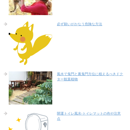
必ず願いがかなう危険な方法
風水で鬼門と裏鬼門方位に植えるべきドク
ター観葉植物
開運トイレ風水-トイレマットの色や注意
点