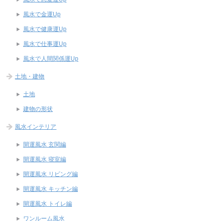
風水で金運Up
風水で健康運Up
風水で仕事運Up
風水で人間関係運Up
土地・建物
土地
建物の形状
風水インテリア
開運風水 玄関編
開運風水 寝室編
開運風水 リビング編
開運風水 キッチン編
開運風水 トイレ編
ワンルーム風水