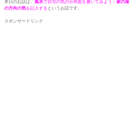
本日のお話は、
風水
で自宅の気の分布図を書いてみよう：
家の座
の方向の気
を記入する
というお話です。
スポンサードリンク