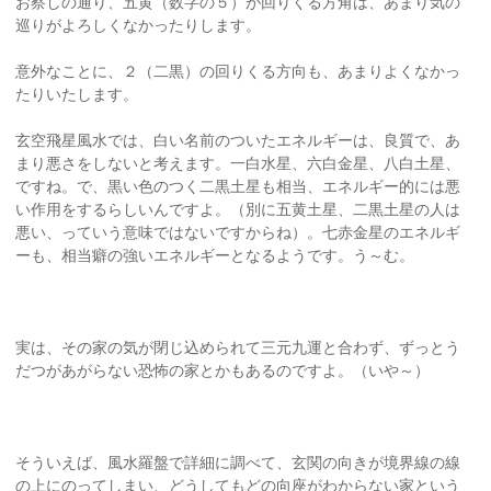
お察しの通り、五黄（数字の５）が回りくる方角は、あまり気の
巡りがよろしくなかったりします。
意外なことに、２（二黒）の回りくる方向も、あまりよくなかっ
たりいたします。
玄空飛星風水では、白い名前のついたエネルギーは、良質で、あ
まり悪さをしないと考えます。一白水星、六白金星、八白土星、
ですね。で、黒い色のつく二黒土星も相当、エネルギー的には悪
い作用をするらしいんですよ。（別に五黄土星、二黒土星の人は
悪い、っていう意味ではないですからね）。七赤金星のエネルギ
ーも、相当癖の強いエネルギーとなるようです。う～む。
実は、その家の気が閉じ込められて三元九運と合わず、ずっとう
だつがあがらない恐怖の家とかもあるのですよ。（いや～）
そういえば、風水羅盤で詳細に調べて、玄関の向きが境界線の線
の上にのってしまい、どうしてもどの向座がわからない家という