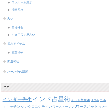
ワンルーム風水
掃除風水
占い
四柱推命
１０円玉で易占い
風水アイテム
観葉植物
開運神社
バーバラの部屋
タグ
インド占星術
インダー先生
インド数秘術
カル
オフ会
パワースポット
キッチン
シンクロニシティ
パワーストーン
マ
ラフー