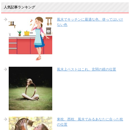
人気記事ランキング
風水でキッチンに最適な色、使ってはいけ
ない色
風水上ベストはこれ。玄関の鏡の位置
東枕、西枕、風水でみるあなたに合った枕
の位置