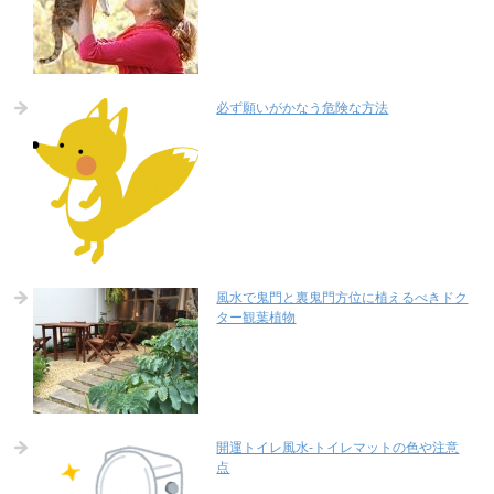
必ず願いがかなう危険な方法
風水で鬼門と裏鬼門方位に植えるべきドク
ター観葉植物
開運トイレ風水-トイレマットの色や注意
点