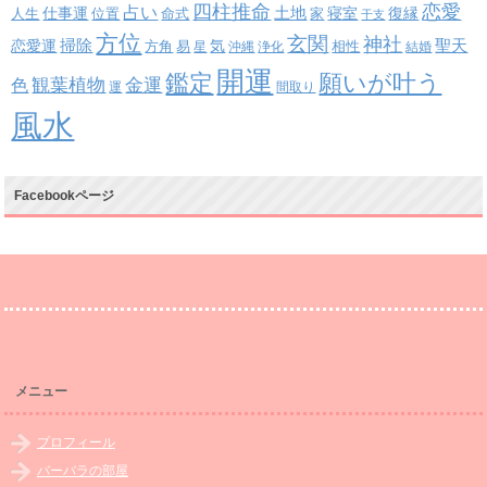
四柱推命
恋愛
占い
土地
復縁
仕事運
寝室
人生
位置
命式
家
干支
方位
玄関
神社
掃除
恋愛運
聖天
易
気
方角
星
沖縄
浄化
相性
結婚
開運
鑑定
願いが叶う
観葉植物
金運
色
運
間取り
風水
Facebookページ
メニュー
プロフィール
バーバラの部屋