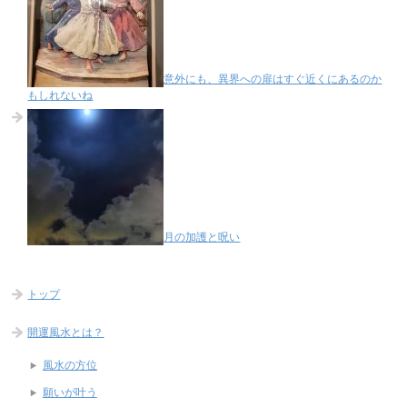
意外にも、異界への扉はすぐ近くにあるのか
もしれないね
月の加護と呪い
トップ
開運風水とは？
風水の方位
願いが叶う